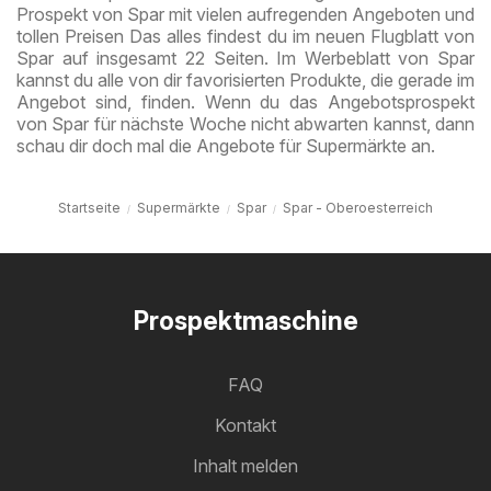
Prospekt von Spar mit vielen aufregenden Angeboten und
tollen Preisen Das alles findest du im neuen Flugblatt von
Spar auf insgesamt 22 Seiten. Im Werbeblatt von Spar
kannst du alle von dir favorisierten Produkte, die gerade im
Angebot sind, finden. Wenn du das Angebotsprospekt
von Spar für nächste Woche nicht abwarten kannst, dann
schau dir doch mal die Angebote für Supermärkte an.
Startseite
Supermärkte
Spar
Spar - Oberoesterreich
Prospektmaschine
FAQ
Kontakt
Inhalt melden