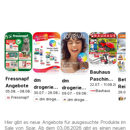
Bauhaus
Fressnapf
Pasching,
Bett
dm
dm
22.07. - 11.08.2026
Angebote
Wels,
Reite
drogerie
drogerie
Bauhaus
05.08. - 08.08.2026
Steyr
26.07.
30.07. - 26.08.2026
Aktu
09.07. - 09.08.2026
markt
markt
Fressnapf
An
dm drogerie markt
dm drogerie markt
Ange
Journal
Journal
Express
Juli 2026
August
Hier gibt es neue Angebote für ausgesuchte Produkte im
Sale von Spar. Ab dem 03.06.2026 gibt es einen neuen