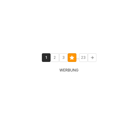
...
1
2
3
23
WERBUNG