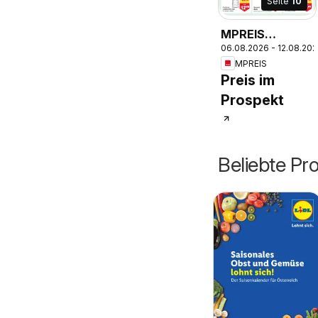
Seite
10
MPREIS
06.08.2026 - 12.08.20
Flugblatt
MPREIS
Preis im
Prospekt
Beliebte Pr