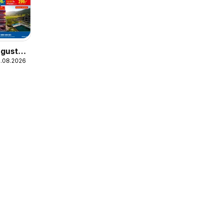
ugust
5.08.2026
hlights