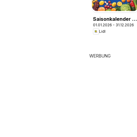
Saisonkalender -
01.01.2026 - 31.12.2026
Obst und Gemüse
Lidl
WERBUNG