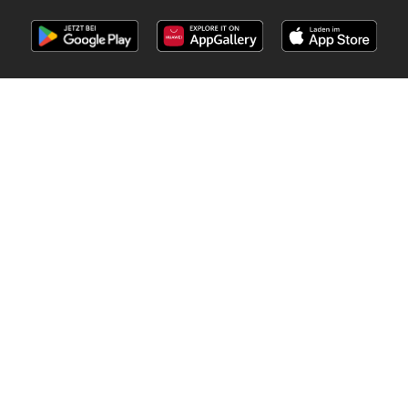
Folge uns im Netz
Andere Länder:
Australia
België
Canada
Schweiz
Deutschland
Danmark
Suomi
France
Great Britain
Italia
Lietuva
Nederland
Norge
Sverige
South Africa
Copyright © 2026
Prospektmaschine.at
.
Datenschutzerklärung anpassen
Bedingungen zur Nutzung des Webs
Die Verarbeitung personenbezogener Daten