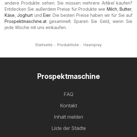
andere Produkte sehen. Sie müssen mehrere Artikel kaufen?
Entdecken Sie außerdem Preise für Produkte wie
Milch
,
Butter
,
Käse
,
Joghurt
und
Eier
. Die besten Preise haben wir für Sie auf
Prospektmaschine.at
gesammelt. Sparen Sie Geld, wenn Sie
jede Woche mit uns einkaufen.
Startseite
Produktliste
Haarspray
Prospektmaschine
FAQ
Kontakt
Inhalt melden
Liste der Städte