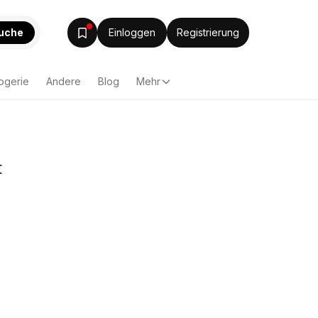
uche
Einloggen
Registrierung
ogerie
Andere
Blog
Mehr
t