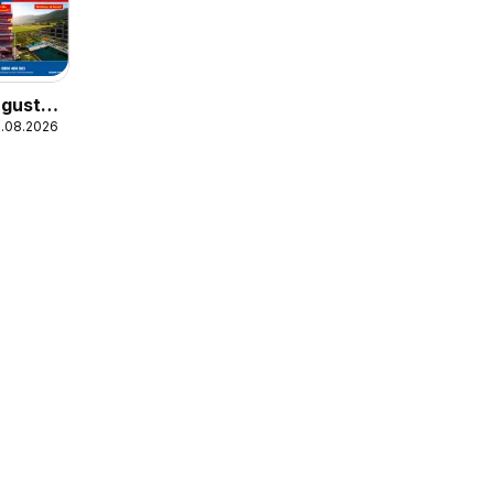
ugust
5.08.2026
hlights