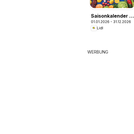
Saisonkalender -
01.01.2026 - 31.12.2026
Obst und Gemüse
Lidl
WERBUNG