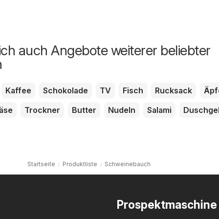
ich auch Angebote weiterer beliebter
n
Kaffee
Schokolade
TV
Fisch
Rucksack
Äpf
äse
Trockner
Butter
Nudeln
Salami
Duschge
Startseite
Produktliste
Schweinebauch
Prospektmaschine