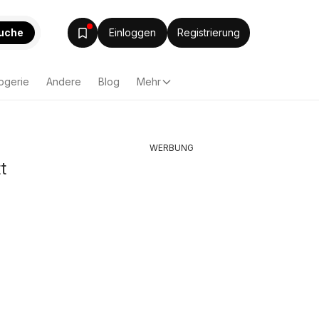
uche
Einloggen
Registrierung
ogerie
Andere
Blog
Mehr
WERBUNG
t