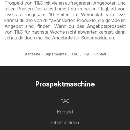
Prospekt von T&G mit vielen aufregenden Angeboten und
tollen Preisen Das alles findest du im neuen Flugblatt von
T&G auf insgesamt 10 Seiten. Im Werbeblatt von T&G
kannst du alle von dir favorisierten Produkte, die gerade im
Angebot sind, finden. Wenn du das Angebotsprospekt
von T&G für nächste Woche nicht abwarten kannst, dann
schau dir doch mal die Angebote für Supermärkte an.
Startseite
Supermärkte
T&G
T&G Flugblatt
Prospektmaschine
FAQ
Kontakt
Inhalt melden