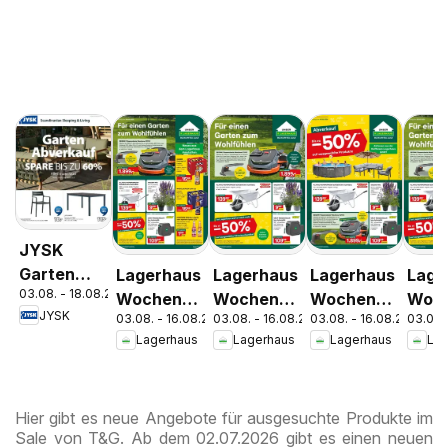
JYSK
Garten
Lagerhaus
Lagerhaus
Lagerhaus
Lage
03.08. - 18.08.2026
Abverkauf
Wochen
Wochen
Wochen
Woc
JYSK
03.08. - 16.08.2026
03.08. - 16.08.2026
03.08. - 16.08.2026
03.08.
Spare Bis
Angebote
Angebote
Angebote
Ange
Lagerhaus
Lagerhaus
Lagerhaus
Lag
Zu 60%
Hier gibt es neue Angebote für ausgesuchte Produkte im
Sale von T&G. Ab dem 02.07.2026 gibt es einen neuen