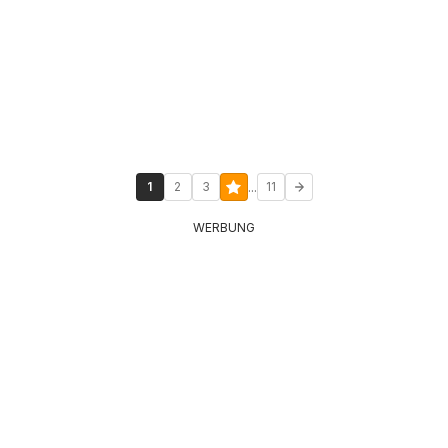
...
1
2
3
11
WERBUNG