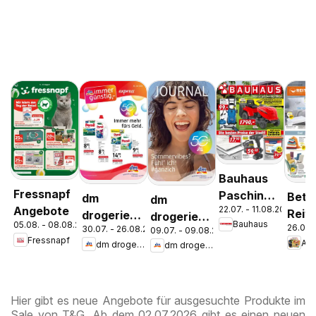
Bauhaus
Fressnapf
Pasching,
Bett
dm
dm
22.07. - 11.08.2026
Angebote
Wels,
Reite
drogerie
drogerie
Bauhaus
05.08. - 08.08.2026
Steyr
26.07.
30.07. - 26.08.2026
Aktu
09.07. - 09.08.2026
markt
markt
Fressnapf
An
dm drogerie markt
dm drogerie markt
Ange
Journal
Journal
Express
Juli 2026
August
Hier gibt es neue Angebote für ausgesuchte Produkte im
Sale von T&G. Ab dem 02.07.2026 gibt es einen neuen