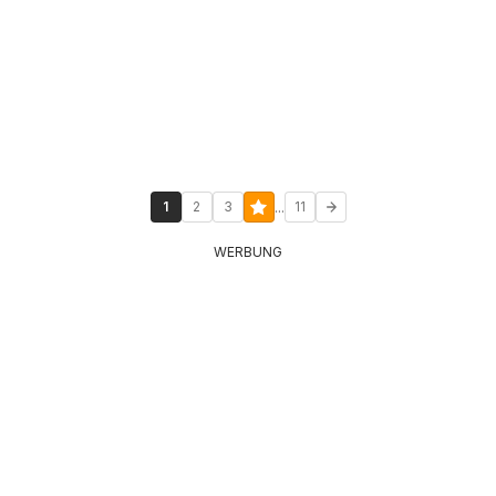
...
1
2
3
11
WERBUNG