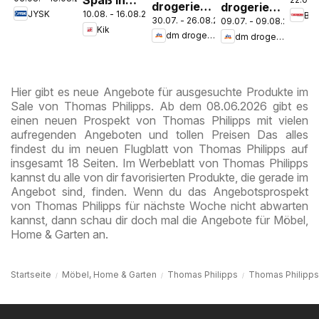
Spaß in
Abverkauf
Wels
drogerie
drogerie
JYSK
10.08. - 16.08.2026
Ba
der Schule
Spare Bis
Stey
30.07. - 26.08.2026
09.07. - 09.08.2026
markt
markt
Kik
Zu 60%
dm drogerie markt
dm drogerie markt
Journal
Journal
Express
Juli 2026
August
Hier gibt es neue Angebote für ausgesuchte Produkte im
Sale von Thomas Philipps. Ab dem 08.06.2026 gibt es
einen neuen Prospekt von Thomas Philipps mit vielen
aufregenden Angeboten und tollen Preisen Das alles
findest du im neuen Flugblatt von Thomas Philipps auf
insgesamt 18 Seiten. Im Werbeblatt von Thomas Philipps
kannst du alle von dir favorisierten Produkte, die gerade im
Angebot sind, finden. Wenn du das Angebotsprospekt
von Thomas Philipps für nächste Woche nicht abwarten
kannst, dann schau dir doch mal die Angebote für Möbel,
Home & Garten an.
Startseite
Möbel, Home & Garten
Thomas Philipps
Thomas Philipps 