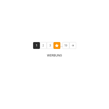
...
1
2
3
19
WERBUNG