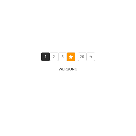
...
1
2
3
29
WERBUNG