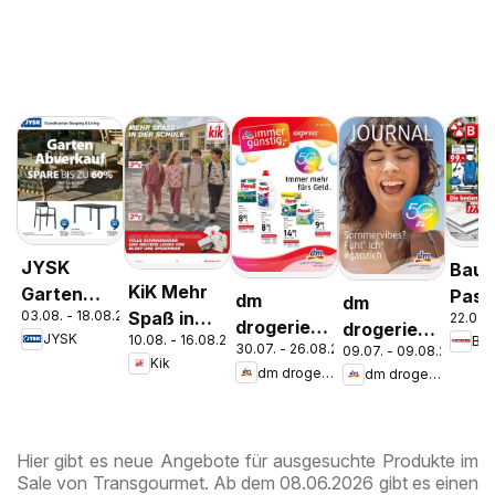
JYSK
Bauh
KiK Mehr
Garten
Pasc
dm
dm
03.08. - 18.08.2026
Spaß in
22.07. 
Abverkauf
Wels
drogerie
drogerie
JYSK
10.08. - 16.08.2026
Ba
der Schule
Spare Bis
Stey
30.07. - 26.08.2026
09.07. - 09.08.2026
markt
markt
Kik
Zu 60%
dm drogerie markt
dm drogerie markt
Journal
Journal
Express
Juli 2026
August
Hier gibt es neue Angebote für ausgesuchte Produkte im
Sale von Transgourmet. Ab dem 08.06.2026 gibt es einen