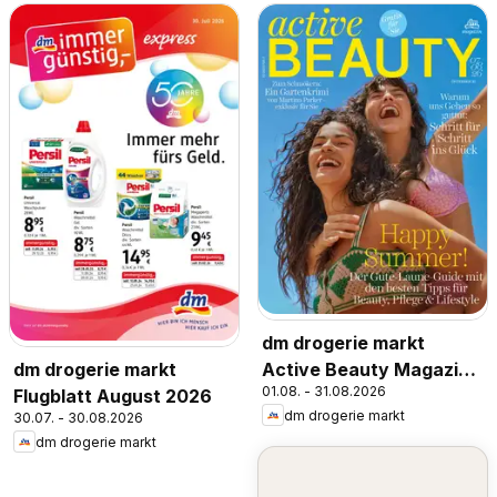
dm drogerie markt
Active Beauty Magazin
dm drogerie markt
01.08. - 31.08.2026
07,08/2026
Flugblatt August 2026
dm drogerie markt
30.07. - 30.08.2026
dm drogerie markt