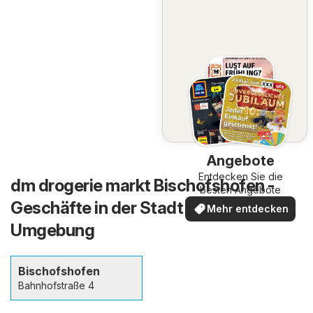
Angebote
Entdecken Sie die
dm drogerie markt Bischofshofen -
besten Angebote
Geschäfte in der Stadt und in der
Mehr entdecken
Umgebung
Bischofshofen
Bahnhofstraße 4