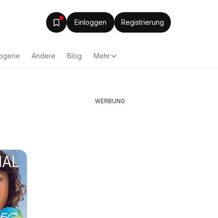
Einloggen
Registrierung
ogerie
Andere
Blog
Mehr
WERBUNG
Lagerhaus
Bauhaus