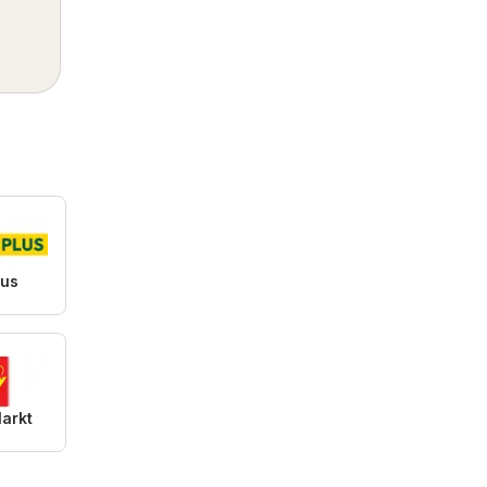
lus
arkt