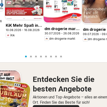
26
KiK Mehr Spaß in
dm drogerie markt
dm drogerie
10.08.2026 - 16.08.2026
der Schule
30.07.2026 - 26.08.2026
Journal Express
09.07.2026 - 09
Journal Juli
Kik
dm drogerie markt
dm drogerie 
August
Entdecken Sie die
besten Angebote
Aktionen und Top-Angebote – alles an eine
Ort. Finden Sie das Beste für sich!