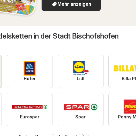
Mehr anzeigen
delsketten in der Stadt Bischofshofen
Hofer
Lidl
Billa P
Eurospar
Spar
Penny M