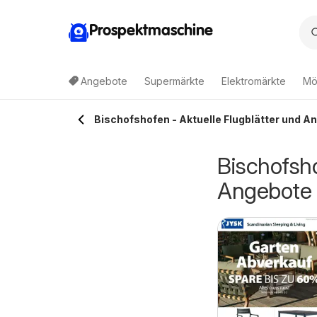
Prospektmaschine
Angebote
Supermärkte
Elektromärkte
Mö
Bischofshofen - Aktuelle Flugblätter und A
Bischofsho
Angebote
auhaus Pasching,