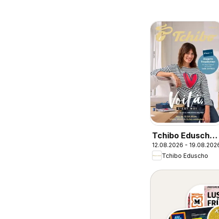
Tchibo Eduscho
12.08.2026 - 19.08.202
Tchibo Magazin
Tchibo Eduscho