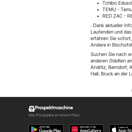
Tchibo Edusc
TEMU - Temu h
RED ZAC - RE
. Dank aktueller I
Laufenden und das 
erfahren Sie sofor
Andere in Bischofs
Suchen Sie nach we
anderen Städten a
Andritz
,
Berndorf
,
A
Hall
,
Bruck an der L
Prospektmaschine
Alle Prospekte an einem Platz