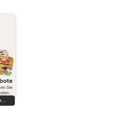
bote
en Sie
esten
bote
r
decken