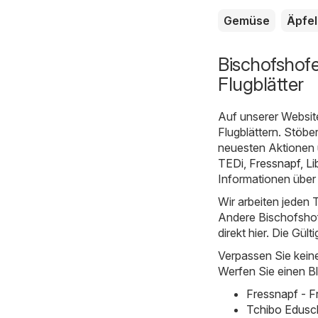
Gemüse
Äpfel
Bischofshof
Flugblätter
Auf unserer Websit
Flugblättern. Stöbe
neuesten Aktionen 
TEDi
,
Fressnapf
,
Li
Informationen über
Wir arbeiten jeden T
Andere Bischofshofe
direkt hier. Die Gült
Verpassen Sie kein
Werfen Sie einen Bl
Fressnapf - 
Tchibo Edusc