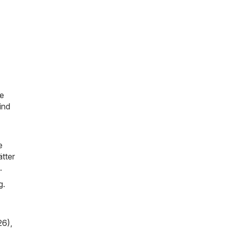
ie
ind
e
tter
.
g.
26)
,