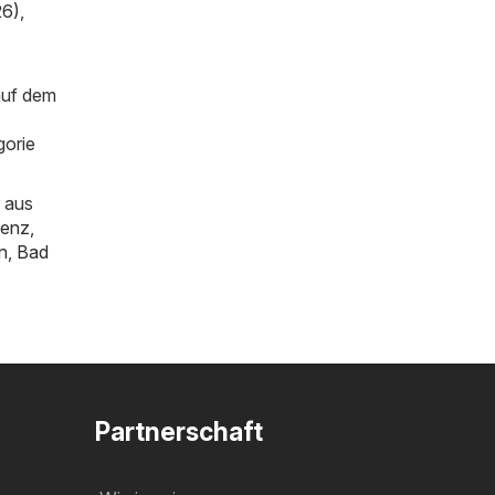
26)
,
auf dem
gorie
 aus
genz
,
n
,
Bad
Partnerschaft