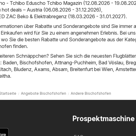
ho - Tchibo Eduscho Tchibo Magazin (12.08.2026 - 19.08.20
ot deals – Austria (06.08.2026 - 31.12.2026)
,
D ZAC Beko & Elektrabregenz (18.03.2026 - 31.01.2027)
.
nformationen über Rabatte und Sonderangebote sind Sie immer 
Einkaufen wird für Sie zu einem angenehmen Erlebnis. Bei uns
t, wo Sie die besten Rabatte und Sonderangebote aus der Kate
hofen finden.
iteren Schnäppchen? Sehen Sie sich die neuesten Flugblätter
n:
Baden
,
Bischofshofen
,
Attnang-Puchheim
,
Bad Vöslau
,
Bre
ltach
,
Bludenz
,
Axams
,
Absam
,
Breitenfurt bei Wien
,
Amstette
eitha
.
Startseite
Angebote Bischofshofen
Andere Bischofshofen
Prospektmaschine