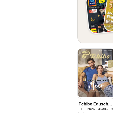
Tchibo Eduscho 
01.08.2026 - 31.08.202
Katalog August