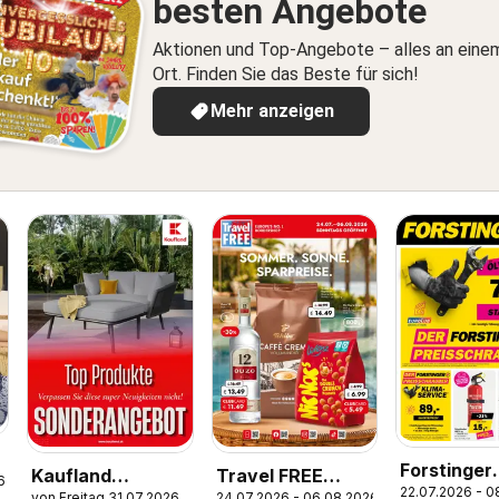
besten Angebote
Aktionen und Top-Angebote – alles an eine
Ort. Finden Sie das Beste für sich!
Mehr anzeigen
-
Forstinger
Kaufland
Travel FREE
6
22.07.2026 - 0
Flugblatt
von Freitag 31.07.2026
24.07.2026 - 06.08.2026