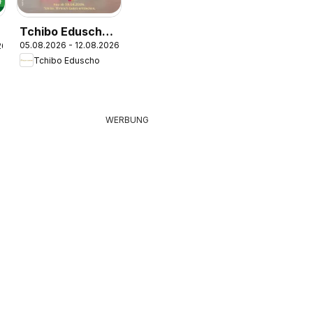
Tchibo Eduscho
05.08.2026 - 12.08.2026
26
Tchibo Magazin
Tchibo Eduscho
WERBUNG