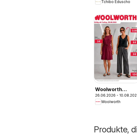
Tchibo Eduscho
2026
Woolworth
26.06.2026 - 10.08.20
Flugblatt
Woolworth
Produkte, di