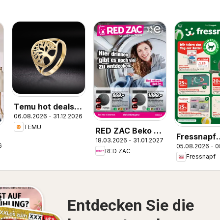
Temu hot deals –
06.08.2026 - 31.12.2026
Austria
TEMU
RED ZAC Beko &
Fressnapf
18.03.2026 - 31.01.2027
Elektrabregenz
6
05.08.2026 - 
Flugblatt
RED ZAC
Fressnapf
Entdecken Sie die