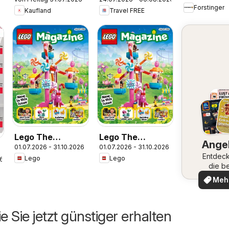
Flugblatt
Flugblatt
Forstinger
Kaufland
Travel FREE
Lego The
Lego The
Ange
01.07.2026 - 31.10.2026
01.07.2026 - 31.10.2026
Magazine July-
Magazine July-
Entdeck
Lego
Lego
26
Oct 8
Oct 4-7
die b
Ange
Meh
ent
e Sie jetzt günstiger erhalten