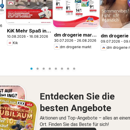
26
KiK Mehr Spaß in
dm drogerie markt
dm drogerie
10.08.2026 - 16.08.2026
der Schule
30.07.2026 - 26.08.2026
Journal Express
09.07.2026 - 09
Journal Juli
Kik
dm drogerie markt
dm drogerie 
August
Entdecken Sie die
besten Angebote
Aktionen und Top-Angebote – alles an eine
Ort. Finden Sie das Beste für sich!