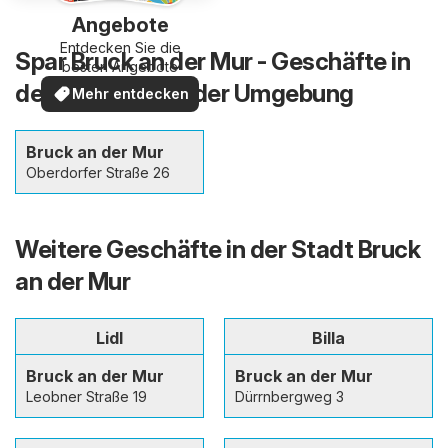
Angebote
Entdecken Sie die
Spar Bruck an der Mur - Geschäfte in
besten Angebote
der Stadt und in der Umgebung
Mehr entdecken
Bruck an der Mur
Oberdorfer Straße 26
Weitere Geschäfte in der Stadt Bruck
an der Mur
Lidl
Billa
Bruck an der Mur
Bruck an der Mur
Leobner Straße 19
Dürrnbergweg 3