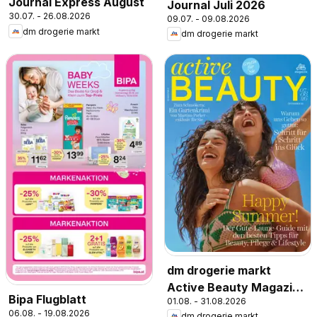
Journal Express August
Journal Juli 2026
30.07. - 26.08.2026
09.07. - 09.08.2026
dm drogerie markt
dm drogerie markt
dm drogerie markt
Active Beauty Magazin
Bipa Flugblatt
01.08. - 31.08.2026
07,08/2026
06.08. - 19.08.2026
dm drogerie markt