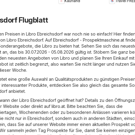
Kaufland
Travel FRE
sdorf Flugblatt
n Preisen in Libro Ebreichsdorf war noch nie so einfach! Hier finde
on Libro Ebreichsdorf. Auf
Ebreichsdorf - Prospektmaschine.at
finde
onderangebote, die Libro zu bieten hat. Sehen Sie sich das neuest
t an, das bis 30.07.2026 - 05.08.2026 gültig ist. Stöbern Sie ganz 
den neuesten Angeboten von Libro und planen Sie Ihren Einkauf mit
bot ist zeitlich begrenzt, also warten Sie nicht länger und nutzen Sie
dieser Woche.
ietet eine große Auswahl an Qualitätsprodukten zu günstigen Preisen
er interessanter Produkte, entdecken Sie also gleich das gesamte So
dorf anbietet.
wann der Libro Ebreichsdorf geöffnet hat? Details zu den Öffnungsz
er Website oder direkt auf
libro.at
. Bitte beachten Sie, dass die
eiertagen, Wochenenden oder zu besonderen Anlässen variieren k
 Sie nicht nur in Ebreichsdorf, sondern auch in anderen Städten, einsc
ein, dass Sie auf unserer Website immer einen aktuellen Prospekt v
 Wir sammeln jeden Tag Prospekte für Sie, damit Sie keinen einzige