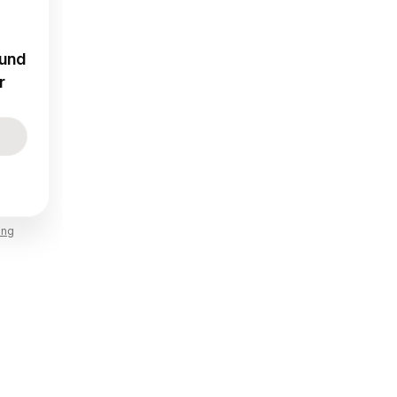
 und
r
ung