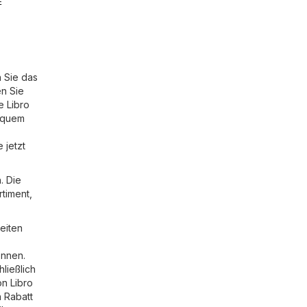
E
n Sie das
n Sie
e Libro
bequem
 jetzt
. Die
rtiment,
eiten
önnen.
hließlich
on Libro
n Rabatt