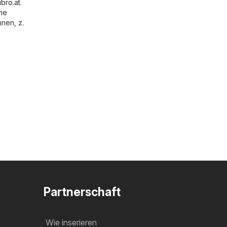
libro.at
.
ine
nen, z.
Partnerschaft
Wie inserieren