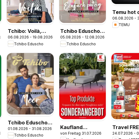
Temu hot d
06.08.2026 - 3
Austria
TEMU
Tchibo: Voilà,
Tchibo Eduscho
06.08.2026 - 19.08.2026
05.08.2026 - 12.08.2026
6
c'est moi
Tchibo Magazin
Tchibo Eduscho
Tchibo Eduscho
Tchibo Eduscho -
Kaufland
Travel FR
01.08.2026 - 31.08.2026
Katalog August
6
von Freitag 31.07.2026
24.07.2026 - 
Flugblatt
Flugblatt
Tchibo Eduscho
2026