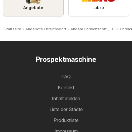
Angebote
Libro
Startseite
Angebote Ebreichsdorf
Andere Ebreichsdorf
TEDi Ebreic
Prospektmaschine
FAQ
Kontakt
Inhalt melden
Liste der Städte
Produktliste
Impressum