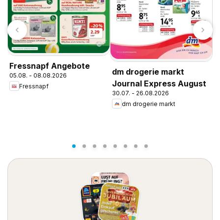
Fressnapf Angebote
dm drogerie markt
d
05.08. - 08.08.2026
Journal Express August
J
Fressnapf
30.07. - 26.08.2026
0
dm drogerie markt