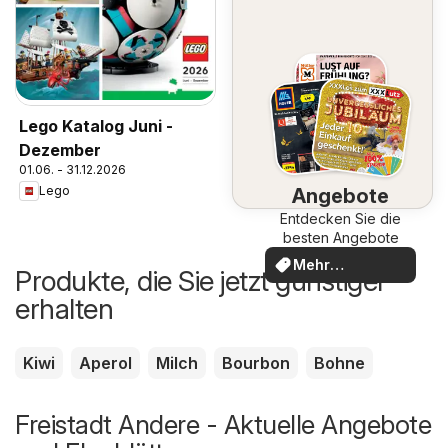
Lego Katalog Juni -
Dezember
01.06. - 31.12.2026
Lego
Angebote
Entdecken Sie die
besten Angebote
Mehr
Produkte, die Sie jetzt günstiger
entdecken
erhalten
Kiwi
Aperol
Milch
Bourbon
Bohne
Freistadt Andere - Aktuelle Angebote