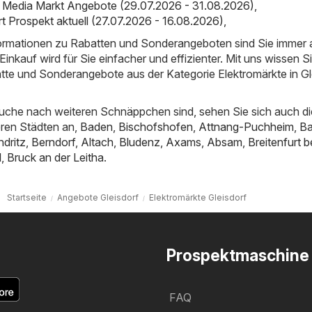
 Media Markt Angebote (29.07.2026 - 31.08.2026)
,
rt Prospekt aktuell (27.07.2026 - 16.08.2026)
,
nformationen zu Rabatten und Sonderangeboten sind Sie immer
inkauf wird für Sie einfacher und effizienter. Mit uns wissen S
tte und Sonderangebote aus der Kategorie Elektromärkte in Gl
uche nach weiteren Schnäppchen sind, sehen Sie sich auch di
ren Städten an,
Baden
,
Bischofshofen
,
Attnang-Puchheim
,
B
dritz
,
Berndorf
,
Altach
,
Bludenz
,
Axams
,
Absam
,
Breitenfurt 
l
,
Bruck an der Leitha
.
Startseite
Angebote Gleisdorf
Elektromärkte Gleisdorf
Prospektmaschine
FAQ