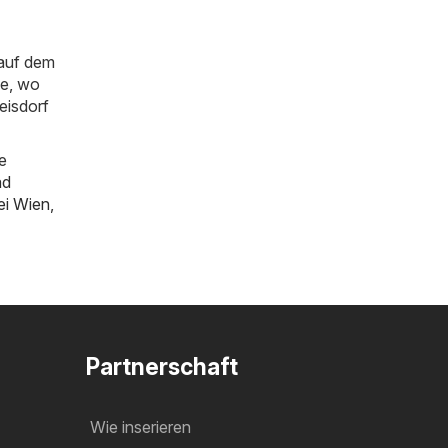
 auf dem
ie, wo
eisdorf
e
ad
bei Wien
,
Partnerschaft
Wie inserieren