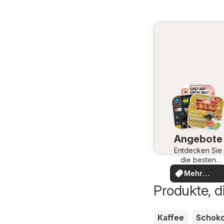
Angebote
Entdecken Sie
die besten
Angebote
Mehr
entdecken
Produkte, di
Kaffee
Schoko