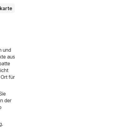
karte
n und
kte aus
batte
icht
Ort für
Sie
in der
o
g.