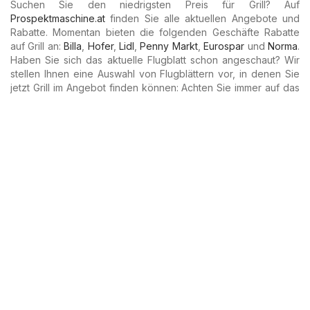
Suchen Sie den niedrigsten Preis für Grill? Auf
Prospektmaschine.at
finden Sie alle aktuellen Angebote und
Rabatte. Momentan bieten die folgenden Geschäfte Rabatte
auf Grill an:
Billa
,
Hofer
,
Lidl
,
Penny Markt
,
Eurospar
und
Norma
.
Haben Sie sich das aktuelle Flugblatt schon angeschaut? Wir
stellen Ihnen eine Auswahl von Flugblättern vor, in denen Sie
jetzt Grill im Angebot finden können: Achten Sie immer auf das
Enddatum der Aktion, damit Sie die besten Preise nicht
verpassen! Sind Sie an anderen Artikeln wie Grill interessiert?
Wissen Sie zum Beispiel, wie viel
Milch
,
Butter
,
Käse
,
Joghurt
und
Eier
diese Woche kostet? Mit
Prospektmaschine.at
finden
Sie alles, was Sie wissen müssen. Verschaffen Sie sich einen
Überblick über die Rabatte aller großen, aber auch kleineren
Einzelhändler. Alles an nur
Startseite
Produktliste
Grill
Prospektmaschine