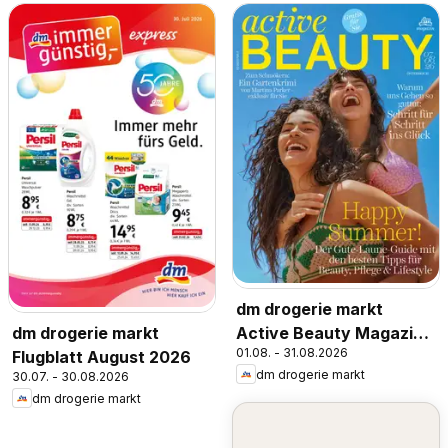
dm drogerie markt
Active Beauty Magazin
dm drogerie markt
01.08. - 31.08.2026
07,08/2026
Flugblatt August 2026
dm drogerie markt
30.07. - 30.08.2026
dm drogerie markt