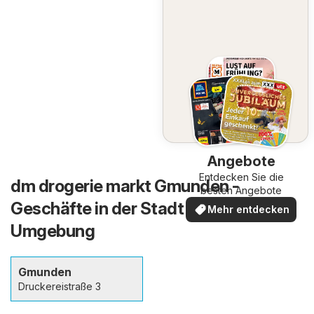
Angebote
Entdecken Sie die
dm drogerie markt Gmunden -
besten Angebote
Geschäfte in der Stadt und in der
Mehr entdecken
Umgebung
Gmunden
Druckereistraße 3