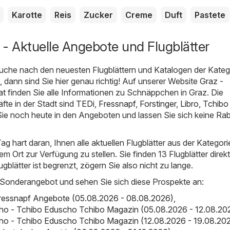
Karotte
Reis
Zucker
Creme
Duft
Pastete
- Aktuelle Angebote und Flugblätter
uche nach den neuesten Flugblättern und Katalogen der Kateg
, dann sind Sie hier genau richtig! Auf unserer Website
Graz -
at
finden Sie alle Informationen zu Schnäppchen in Graz. Die
fte in der Stadt sind
TEDi
,
Fressnapf
,
Forstinger
,
Libro
,
Tchibo
Sie noch heute in den Angeboten und lassen Sie sich keine Ra
ag hart daran, Ihnen alle aktuellen Flugblätter aus der Kategori
 Ort zur Verfügung zu stellen. Sie finden 13 Flugblätter direkt 
lugblätter ist begrenzt, zögern Sie also nicht zu lange.
 Sonderangebot und sehen Sie sich diese Prospekte an:
Fressnapf Angebote (05.08.2026 - 08.08.2026)
,
ho - Tchibo Eduscho Tchibo Magazin (05.08.2026 - 12.08.20
ho - Tchibo Eduscho Tchibo Magazin (12.08.2026 - 19.08.20