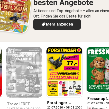
besten Angebote
Aktionen und Top-Angebote – alles an eine
Ort. Finden Sie das Beste für sich!
Mehr anzeigen
Fressnapf
Forstinger
01.07.2026 - 3
Travel FREE
Friends 07
22.07.2026 - 08.08.2026
Flugblatt
Fressnapf
24.07.2026 - 06.08.2026