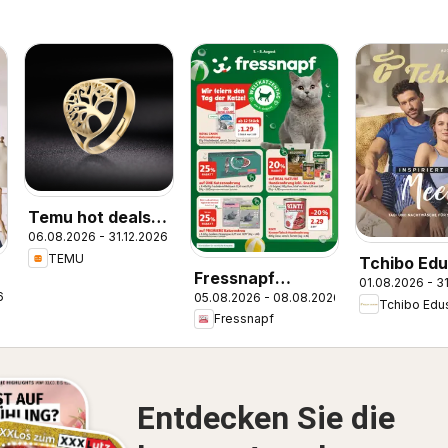
Temu hot deals –
06.08.2026 - 31.12.2026
Austria
TEMU
Tchibo Edu
Fressnapf
01.08.2026 - 3
Katalog Au
6
05.08.2026 - 08.08.2026
Flugblatt
Tchibo Edu
2026
Fressnapf
Entdecken Sie die