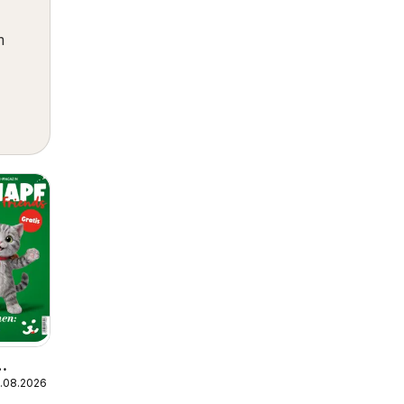
m
1.08.2026
,08/26