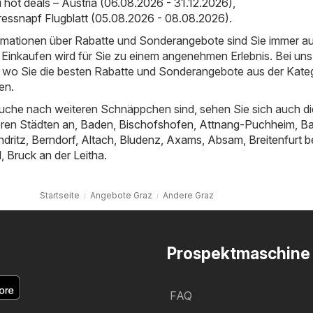
ot deals – Austria (06.08.2026 - 31.12.2026)
,
ressnapf Flugblatt (05.08.2026 - 08.08.2026)
.
ormationen über Rabatte und Sonderangebote sind Sie immer a
Einkaufen wird für Sie zu einem angenehmen Erlebnis. Bei uns
t, wo Sie die besten Rabatte und Sonderangebote aus der Kate
en.
uche nach weiteren Schnäppchen sind, sehen Sie sich auch di
ren Städten an,
Baden
,
Bischofshofen
,
Attnang-Puchheim
,
B
dritz
,
Berndorf
,
Altach
,
Bludenz
,
Axams
,
Absam
,
Breitenfurt 
l
,
Bruck an der Leitha
.
Startseite
Angebote Graz
Andere Graz
Prospektmaschine
FAQ