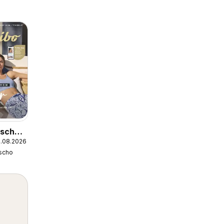
scho -
1.08.2026
gust
scho