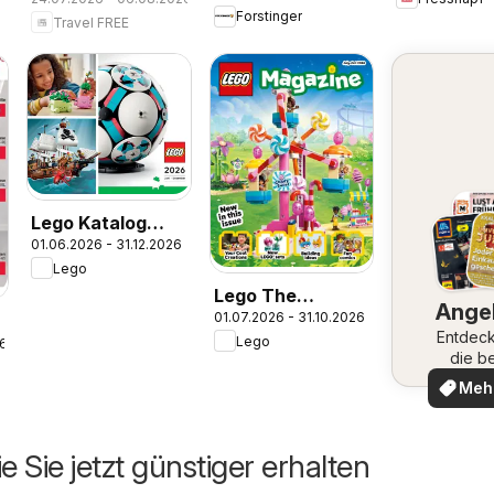
Flugblatt
Forstinger
Travel FREE
Lego Katalog
01.06.2026 - 31.12.2026
Juni - Dezember
Lego
Lego The
Ange
01.07.2026 - 31.10.2026
Magazine July-
Entdeck
Lego
26
Oct 8
die b
Ange
Meh
ent
e Sie jetzt günstiger erhalten