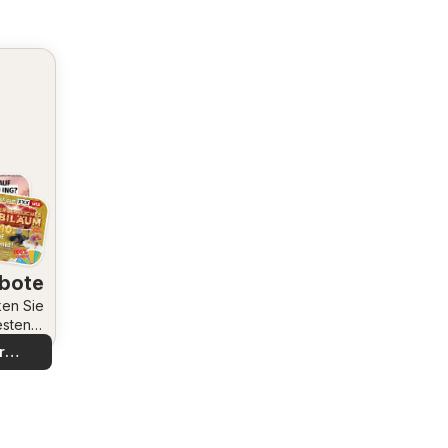
bote
en Sie
esten
bote
r
decken