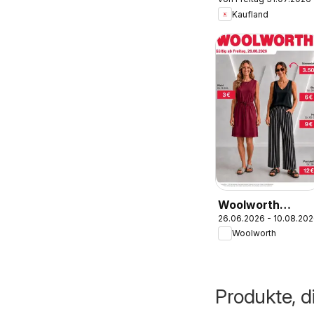
Flugblatt
Kaufland
Woolworth
26.06.2026 - 10.08.20
Flugblatt
Woolworth
Produkte, di