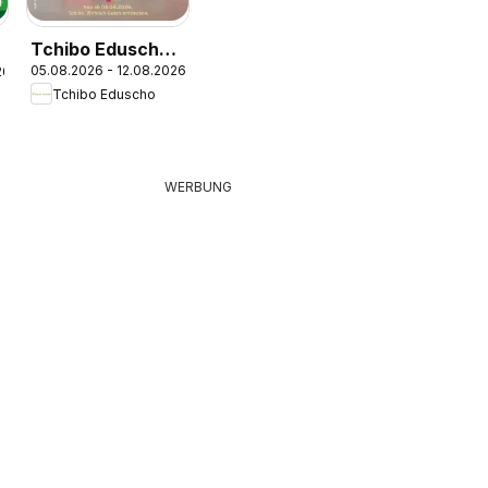
Tchibo Eduscho
05.08.2026 - 12.08.2026
26
Tchibo Magazin
Tchibo Eduscho
WERBUNG