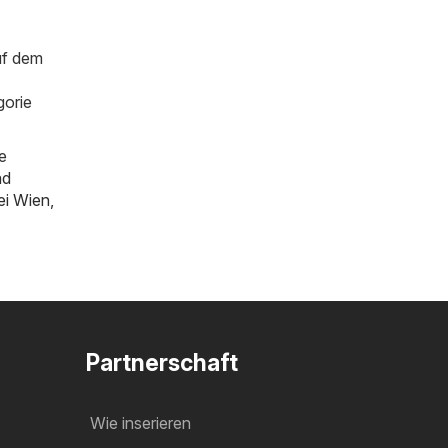
uf dem
gorie
e
ad
bei Wien
,
Partnerschaft
Wie inserieren