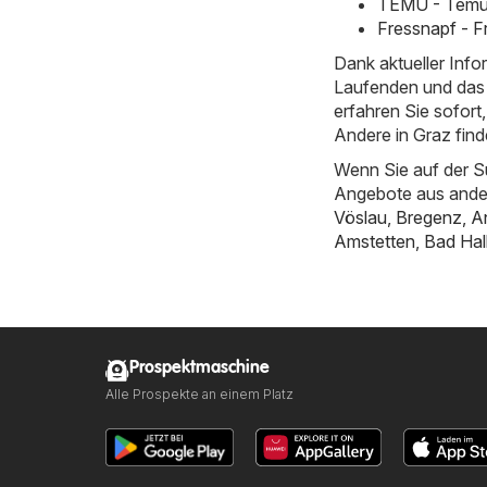
TEMU - Temu h
Fressnapf - F
Dank aktueller Inf
Laufenden und das 
erfahren Sie sofor
Andere in Graz find
Wenn Sie auf der S
Angebote aus ande
Vöslau
,
Bregenz
,
An
Amstetten
,
Bad Hal
Prospektmaschine
Alle Prospekte an einem Platz