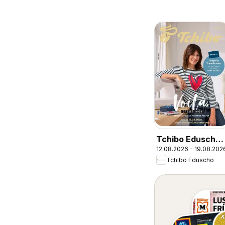
Tchibo Eduscho
12.08.2026 - 19.08.202
Tchibo Magazin
Tchibo Eduscho