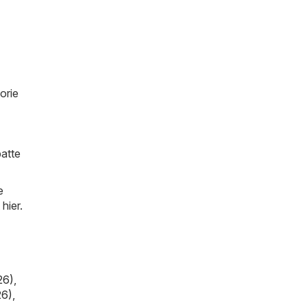
orie
batte
e
hier.
26)
,
26)
,