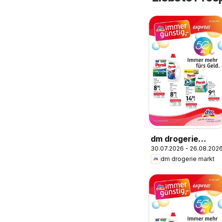
dm drogerie
30.07.2026 - 26.08.202
markt Journal
dm drogerie markt
Express August