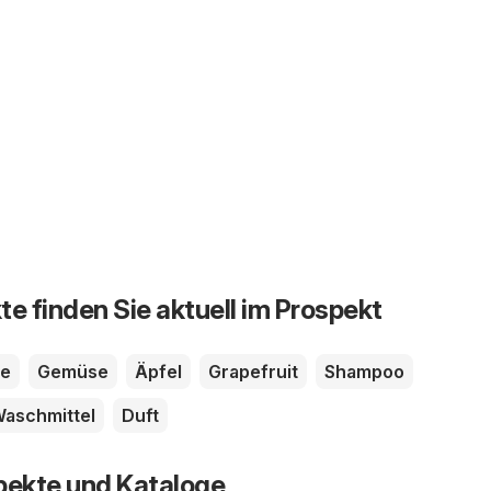
te finden Sie aktuell im Prospekt
te
Gemüse
Äpfel
Grapefruit
Shampoo
aschmittel
Duft
pekte und Kataloge