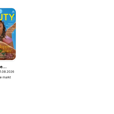
ie
31.08.2026
ive
e markt
gazin
6