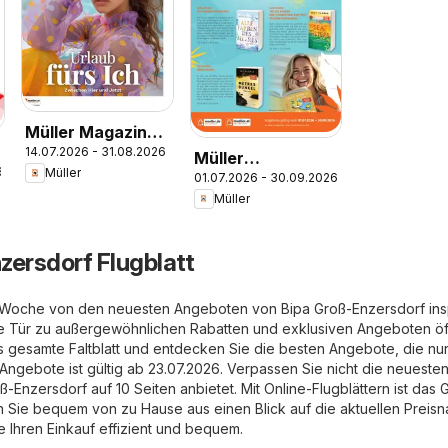
Müller Magazine
14.07.2026 - 31.08.2026
Lifestyle 4/26
Müller
6
Müller
01.07.2026 - 30.09.2026
Taschenbücher
Müller
zersdorf Flugblatt
e Woche von den neuesten Angeboten von Bipa Groß-Enzersdorf insp
ie Tür zu außergewöhnlichen Rabatten und exklusiven Angeboten öf
s gesamte Faltblatt und entdecken Sie die besten Angebote, die nur
 Angebote ist gültig ab 23.07.2026. Verpassen Sie nicht die neueste
ß-Enzersdorf auf 10 Seiten anbietet. Mit Online-Flugblättern ist das 
en Sie bequem von zu Hause aus einen Blick auf die aktuellen Preis
e Ihren Einkauf effizient und bequem.