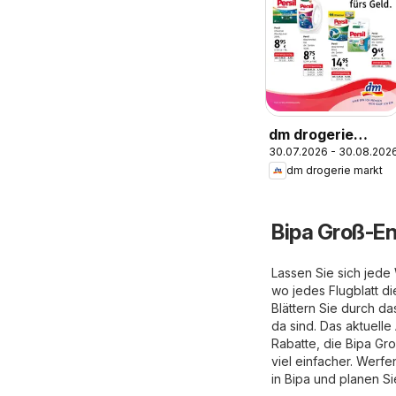
dm drogerie
30.07.2026 - 30.08.202
markt Flugblatt
dm drogerie markt
August 2026
Bipa Groß-En
Lassen Sie sich jed
wo jedes Flugblatt d
Blättern Sie durch da
da sind. Das aktuelle
Rabatte, die Bipa Gro
viel einfacher. Werf
in Bipa und planen Si