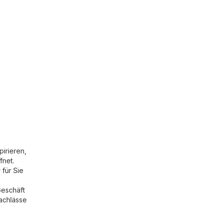
irieren,
fnet.
 für Sie
n
Geschäft
nachlässe