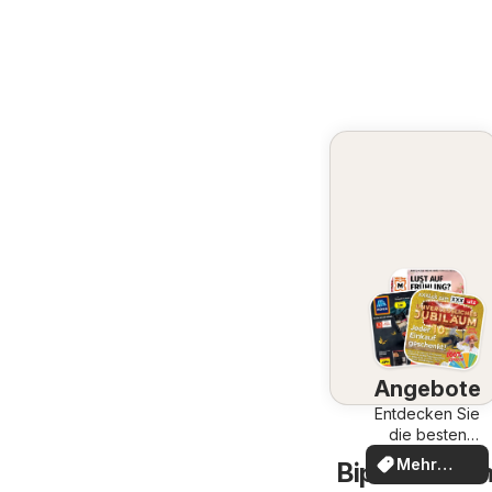
Angebote
Entdecken Sie
die besten
Angebote
Mehr
Bipa Groß-En
entdecken