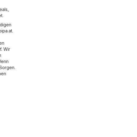
eals,
t.
ndigen
bipa.at
.
ren
. Wir
h
Wenn
 Sorgen.
hen