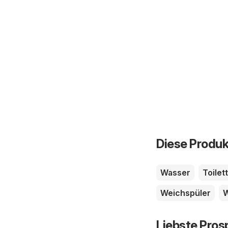
Diese Produk
Wasser
Toilet
Weichspüler
W
Liebste Pros