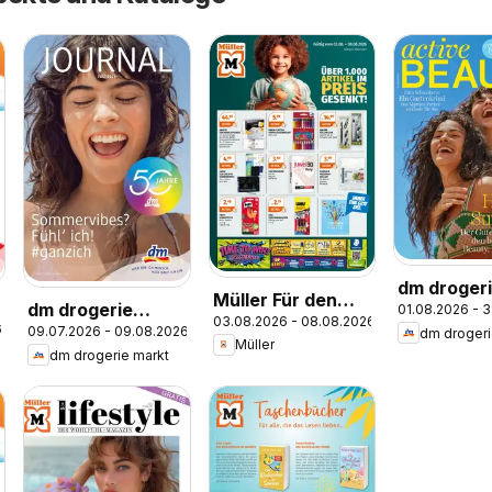
dm droger
Müller Für den
dm drogerie
01.08.2026 - 
markt Act
03.08.2026 - 08.08.2026
perfekten
6
09.07.2026 - 09.08.2026
dm drogeri
markt Journal Juli
Beauty Ma
Müller
Schulstart
dm drogerie markt
2026
07,08/202