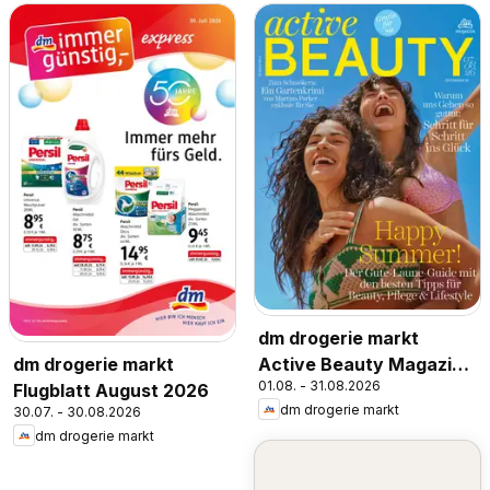
dm drogerie markt
Active Beauty Magazin
dm drogerie markt
01.08. - 31.08.2026
07,08/2026
Flugblatt August 2026
dm drogerie markt
30.07. - 30.08.2026
dm drogerie markt