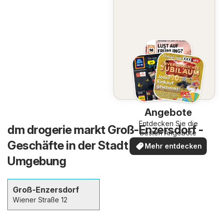
Angebote
Entdecken Sie die
dm drogerie markt Groß-Enzersdorf -
besten Angebote
Geschäfte in der Stadt und in der
Mehr entdecken
Umgebung
Groß-Enzersdorf
Wiener Straße 12