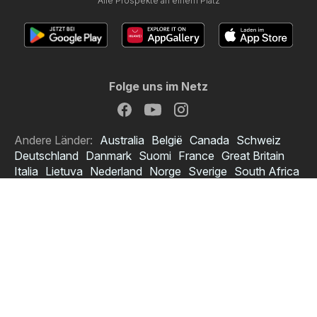
Alle Prospekte an einem Platz
Folge uns im Netz
Andere Länder:
Australia
België
Canada
Schweiz
Deutschland
Danmark
Suomi
France
Great Britain
Italia
Lietuva
Nederland
Norge
Sverige
South Africa
Copyright © 2026
Prospektmaschine.at
.
Datenschutzerklärung anpassen
Bedingungen zur Nutzung des Webs
Die Verarbeitung personenbezogener Daten