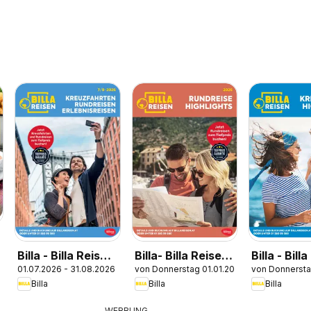
Billa - Billa Reise
Billa- Billa Reisen
Billa - Bill
01.07.2026 - 31.08.2026
von Donnerstag 01.01.2026
von Donnersta
Kreuzfahrten
Rundreise
Kreuzfahr
Billa
Billa
Billa
Rundreise
Highlights
Highlights
Erlebnisreisen
WERBUNG