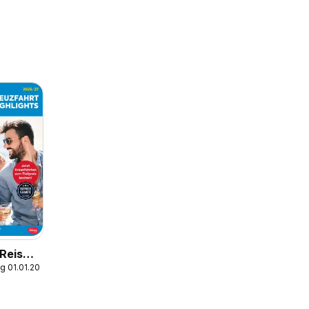
a Reise
g 01.01.2026
ten