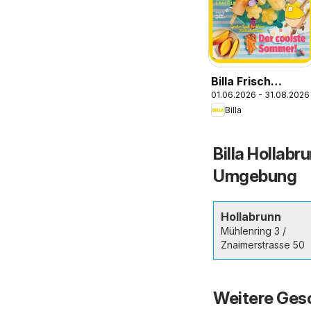
Billa Frisch
01.06.2026 - 31.08.2026
Gekocht Kids
Billa
Billa Hollabr
Umgebung
Hollabrunn
Mühlenring 3 /
Znaimerstrasse 50
Weitere Gesc