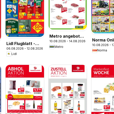
Metro angebote
Norma Onl
10.08.2026 - 14.08.2026
Ultrafrische
Lidl Flugblatt -
10.08.2026 - 
shop
Metro
Wochenhits
06.08.2026 - 12.08.2026
Wien,
Norma
Lidl
Langenzersdorf,
Zwettl