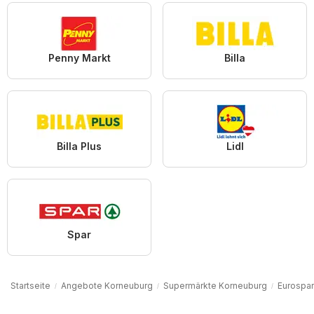
Penny Markt
Billa
Billa Plus
Lidl
Spar
Startseite
Angebote Korneuburg
Supermärkte Korneuburg
Eurospa