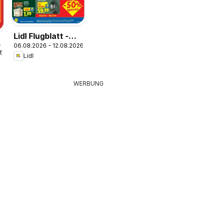
Lidl Flugblatt -
06.08.2026 - 12.08.2026
Wien,
26
Lidl
Langenzersdorf,
Zwettl
WERBUNG