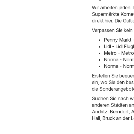
Wir arbeiten jeden T
Supermärkte Korneub
direkt hier. Die Gült
Verpassen Sie kein
Penny Markt 
Lidl - Lidl Fl
Metro - Metro
Norma - Norm
Norma - Norma
Erstellen Sie bequ
ein, wo Sie den bes
die Sonderangebote
Suchen Sie nach we
anderen Städten a
Andritz
,
Berndorf
,
A
Hall
,
Bruck an der L