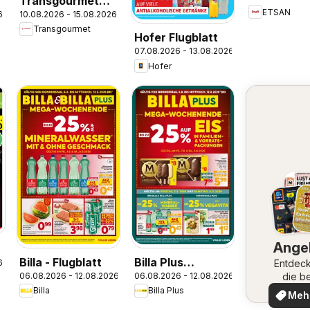
Gemüse
Transgourmet
ETSAN
6
10.08.2026 - 15.08.2026
Markenfest
Transgourmet
Woche
Hofer Flugblatt
07.08.2026 - 13.08.2026
Hofer
Ange
Billa - Flugblatt
Billa Plus
Entdeck
6
die b
06.08.2026 - 12.08.2026
06.08.2026 - 12.08.2026
Flugblatt
Ange
Billa
Billa Plus
Meh
ent