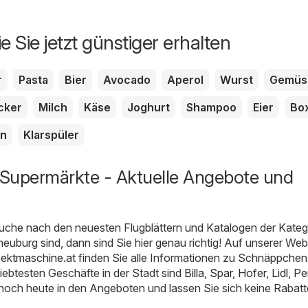
e Sie jetzt günstiger erhalten
r
Pasta
Bier
Avocado
Aperol
Wurst
Gemüs
cker
Milch
Käse
Joghurt
Shampoo
Eier
Bo
en
Klarspüler
Supermärkte - Aktuelle Angebote und
uche nach den neuesten Flugblättern und Katalogen der Kateg
euburg sind, dann sind Sie hier genau richtig! Auf unserer Web
pektmaschine.at
finden Sie alle Informationen zu Schnäppchen 
iebtesten Geschäfte in der Stadt sind
Billa
,
Spar
,
Hofer
,
Lidl
,
Pe
 noch heute in den Angeboten und lassen Sie sich keine Rabatt