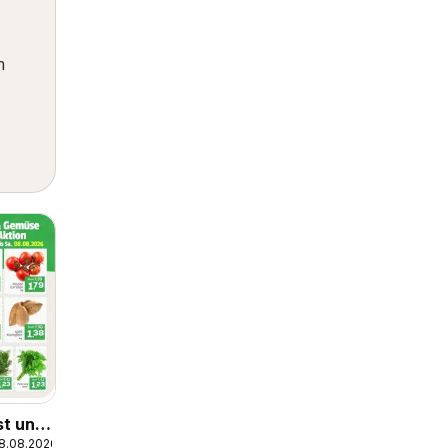
m
t und
08.08.2026