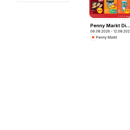
Penny Markt Die
06.08.2026 - 12.08.20
ganze Woche
Penny Markt
sparen