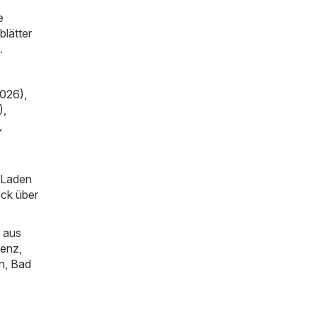
e
blätter
.
2026)
,
)
,
,
m Laden
ick über
 aus
genz
,
n
,
Bad