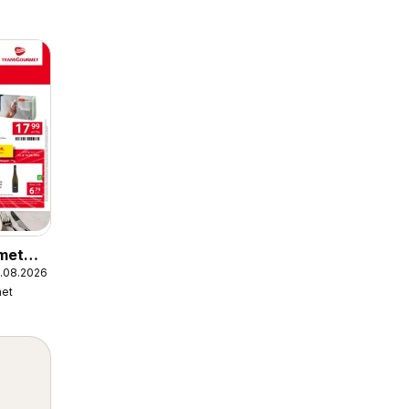
met
5.08.2026
et