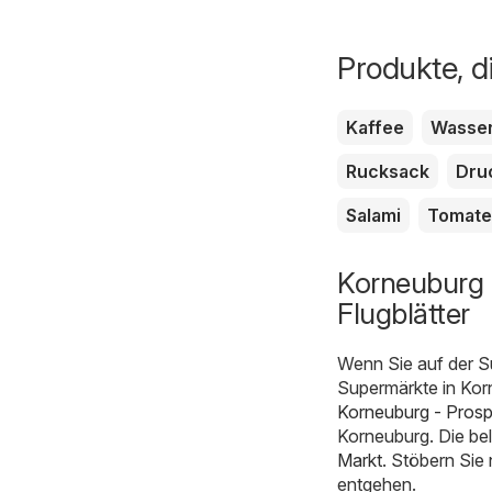
Produkte, di
Kaffee
Wasse
Rucksack
Dru
Salami
Tomat
Korneuburg 
Flugblätter
Wenn Sie auf der S
Supermärkte in Korn
Korneuburg - Pros
Korneuburg. Die bel
Markt
. Stöbern Sie
entgehen.