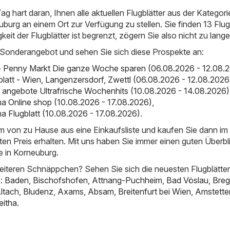
ag hart daran, Ihnen alle aktuellen Flugblätter aus der Kategori
urg an einem Ort zur Verfügung zu stellen. Sie finden 13 Flug
igkeit der Flugblätter ist begrenzt, zögern Sie also nicht zu lange
 Sonderangebot und sehen Sie sich diese Prospekte an:
- Penny Markt Die ganze Woche sparen (06.08.2026 - 12.08.
ugblatt - Wien, Langenzersdorf, Zwettl (06.08.2026 - 12.08.2026
 angebote Ultrafrische Wochenhits (10.08.2026 - 14.08.2026)
a Online shop (10.08.2026 - 17.08.2026)
,
 Flugblatt (10.08.2026 - 17.08.2026)
.
em von zu Hause aus eine Einkaufsliste und kaufen Sie dann i
ten Preis erhalten. Mit uns haben Sie immer einen guten Überbl
 in Korneuburg.
iteren Schnäppchen? Sehen Sie sich die neuesten Flugblätter
n:
Baden
,
Bischofshofen
,
Attnang-Puchheim
,
Bad Vöslau
,
Bre
ltach
,
Bludenz
,
Axams
,
Absam
,
Breitenfurt bei Wien
,
Amstette
eitha
.