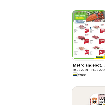
Metro angebote
10.08.2026 - 14.08.202
Ultrafrische
Metro
Wochenhits