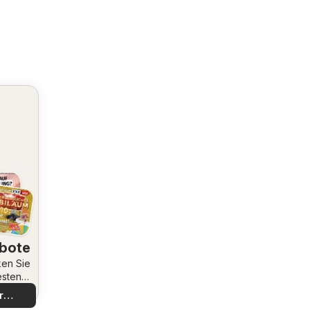
bote
en Sie
esten
bote
r
decken