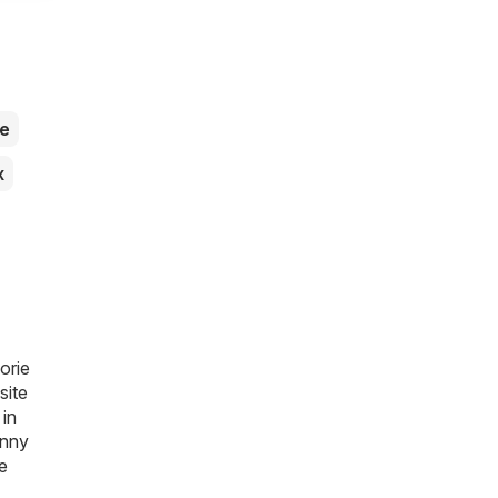
e
x
orie
site
in
nny
e