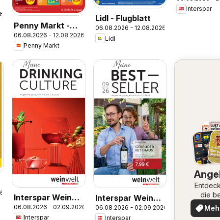
Flugblatt
Interspar
26
Lidl - Flugblatt
Penny Markt -
06.08.2026 - 12.08.2026
06.08.2026 - 12.08.2026
Flugblatt
Lidl
Penny Markt
Ange
Entdeck
26
die b
Interspar Wein
Interspar Wein
Ange
06.08.2026 - 02.09.2026
06.08.2026 - 02.09.2026
Meh
Welt - Drinking
Welt
Interspar
ent
Interspar