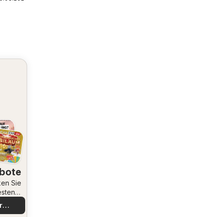
bote
en Sie
esten
bote
r
decken