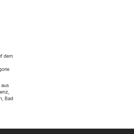
uf dem
gorie
 aus
genz
,
n
,
Bad