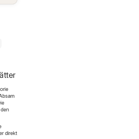
ätter
orie
Absam
ie
 den
e
r direkt