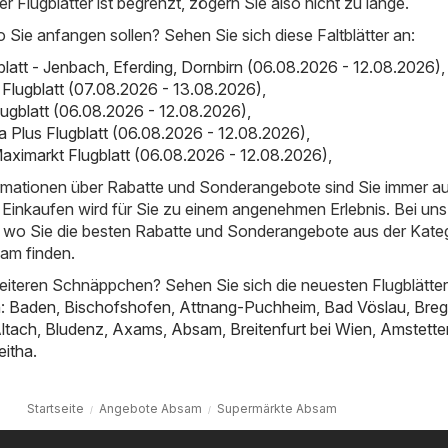
der Flugblätter ist begrenzt, zögern Sie also nicht zu lange.
o Sie anfangen sollen? Sehen Sie sich diese Faltblätter an:
ugblatt - Jenbach, Eferding, Dornbirn (06.08.2026 - 12.08.2026)
,
 Flugblatt (07.08.2026 - 13.08.2026)
,
- Flugblatt (06.08.2026 - 12.08.2026)
,
illa Plus Flugblatt (06.08.2026 - 12.08.2026)
,
aximarkt Flugblatt (06.08.2026 - 12.08.2026)
,
ormationen über Rabatte und Sonderangebote sind Sie immer a
Einkaufen wird für Sie zu einem angenehmen Erlebnis. Bei uns
t, wo Sie die besten Rabatte und Sonderangebote aus der Kate
am finden.
iteren Schnäppchen? Sehen Sie sich die neuesten Flugblätter
n:
Baden
,
Bischofshofen
,
Attnang-Puchheim
,
Bad Vöslau
,
Bre
ltach
,
Bludenz
,
Axams
,
Absam
,
Breitenfurt bei Wien
,
Amstette
eitha
.
Startseite
Angebote Absam
Supermärkte Absam