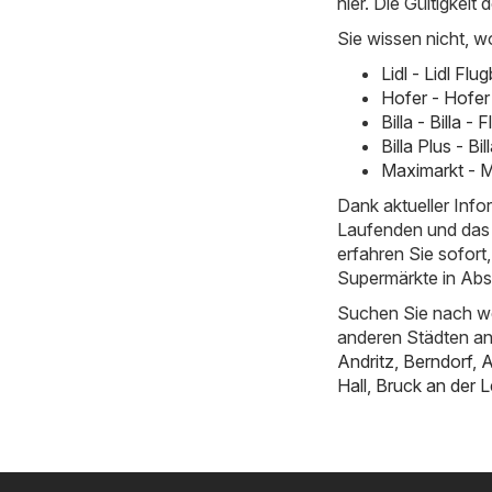
hier. Die Gültigkeit 
Sie wissen nicht, w
Lidl - Lidl Fl
Hofer - Hofer
Billa - Billa 
Billa Plus - B
Maximarkt - M
Dank aktueller Inf
Laufenden und das 
erfahren Sie sofor
Supermärkte in Abs
Suchen Sie nach we
anderen Städten a
Andritz
,
Berndorf
,
A
Hall
,
Bruck an der L