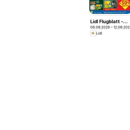
Lidl Flugblatt -
06.08.2026 - 12.08.20
Jenbach,
Lidl
Eferding,
Dornbirn