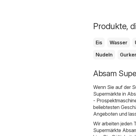
Produkte, di
Eis
Wasser
Nudeln
Gurke
Absam Super
Wenn Sie auf der S
Supermärkte in Absa
- Prospektmaschine
beliebtesten Geschä
Angeboten und lass
Wir arbeiten jeden T
Supermärkte Absam a