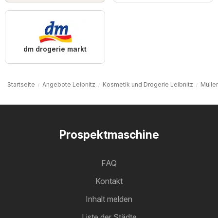
dm drogerie markt
Startseite
Angebote Leibnitz
Kosmetik und Drogerie Leibnitz
Müller
Prospektmaschine
FAQ
Kontakt
Inhalt melden
Liste der Städte