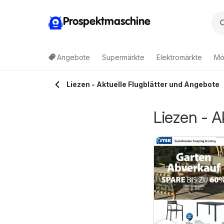
Prospektmaschine
Angebote
Supermärkte
Elektromärkte
Mö
Liezen - Aktuelle Flugblätter und Angebote
Liezen - A
agerhaus
Bauhaus Pasching,
3.08.2026 - 16.08.2026
22.07.2026 - 11.08.2026
ochen Angebote
Wels, Steyr
Lagerhaus
Bauhaus