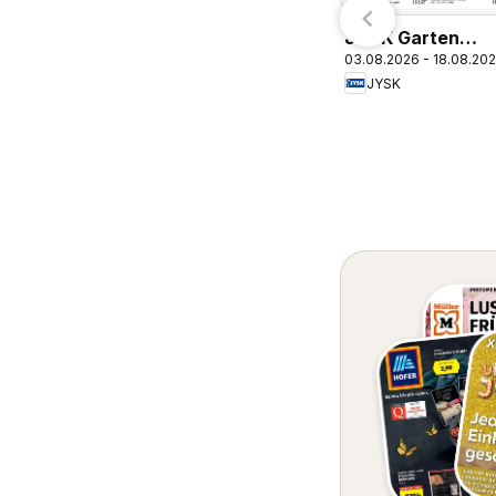
JYSK Garten
03.08.2026 - 18.08.20
Abverkauf Spare
JYSK
Bis Zu 60%