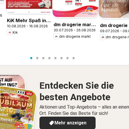
26
KiK Mehr Spaß in
dm drogerie markt
dm drogerie
10.08.2026 - 16.08.2026
der Schule
30.07.2026 - 26.08.2026
Journal Express
09.07.2026 - 09
Journal Juli
Kik
dm drogerie markt
dm drogerie 
August
Entdecken Sie die
besten Angebote
Aktionen und Top-Angebote – alles an eine
Ort. Finden Sie das Beste für sich!
Mehr anzeigen