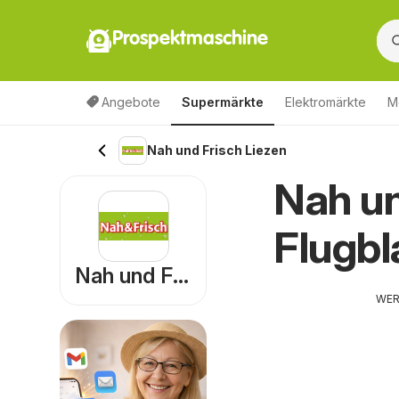
Prospektmaschine
Angebote
Supermärkte
Elektromärkte
M
Nah und Frisch Liezen
Nah un
Flugbl
Nah und Frisch
WE