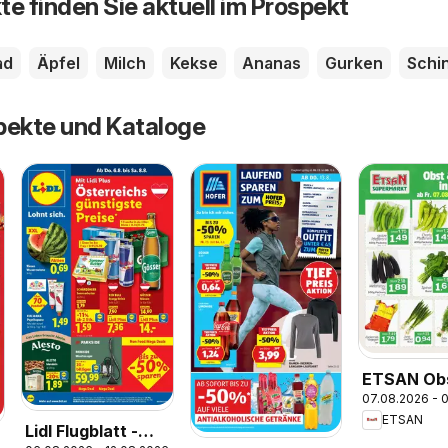
te finden Sie aktuell im Prospekt
ad
Äpfel
Milch
Kekse
Ananas
Gurken
Schi
pekte und Kataloge
ETSAN Ob
07.08.2026 - 
Gemüse
ETSAN
Lidl Flugblatt -