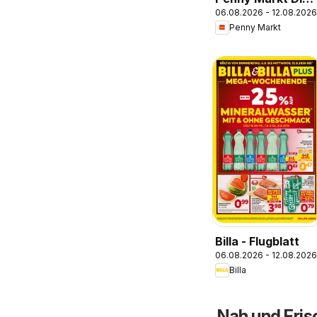
06.08.2026 - 12.08.2026
ganze Woche
Penny Markt
sparen
Billa - Flugblatt
06.08.2026 - 12.08.2026
Billa
Nah und Frisc