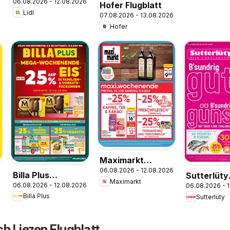
06.08.2026 - 12.08.2026
Fohnsdorf,
Hofer Flugblatt
Lidl
Neunkirchen,
07.08.2026 - 13.08.2026
Hofer
Graz
Maximarkt
06.08.2026 - 12.08.2026
Flugblatt
Billa Plus
Sutterlüty
Maximarkt
06.08.2026 - 12.08.2026
06.08.2026 - 
Flugblatt
Flugblatt
Billa Plus
Sutterlüty
h Liezen Flugblatt