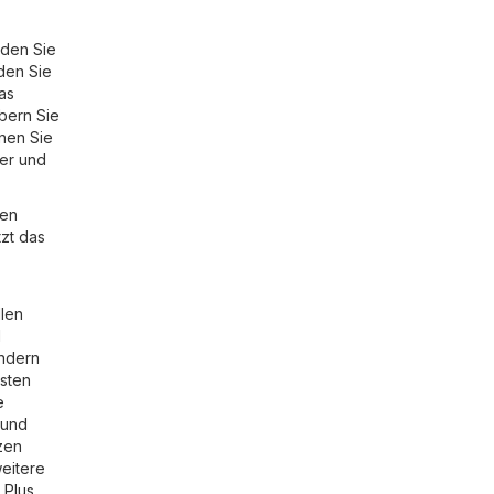
nden Sie
den Sie
as
öbern Sie
nen Sie
ger und
gen
tzt das
llen
d
ondern
esten
e
 und
zen
weitere
a Plus
,