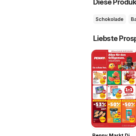
Diese Produk
Schokolade
B
Liebste Pros
Penny Markt Die