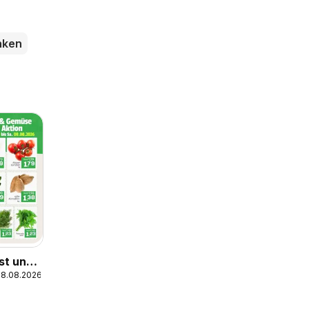
nken
st und
08.08.2026