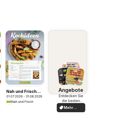
Angebote
Nah und Frisch
Entdecken Sie
01.07.2026 - 31.08.2026
Magazin
die besten
Nah und Frisch
Kochideen
Angebote
Mehr
entdecken