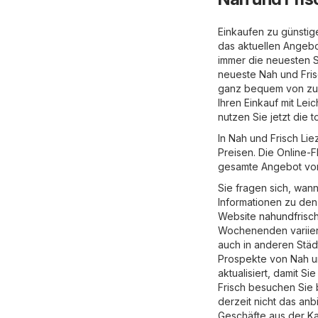
Einkaufen zu günstige
das aktuellen Angebo
immer die neuesten S
neueste Nah und Frisc
ganz bequem von zu 
Ihren Einkauf mit Leic
nutzen Sie jetzt die
In Nah und Frisch Li
Preisen. Die Online-F
gesamte Angebot von 
Sie fragen sich, wann
Informationen zu den 
Website
nahundfrisch
Wochenenden variiere
auch in anderen Städ
Prospekte von Nah un
aktualisiert, damit S
Frisch besuchen Sie b
derzeit nicht das anb
Geschäfte aus der K