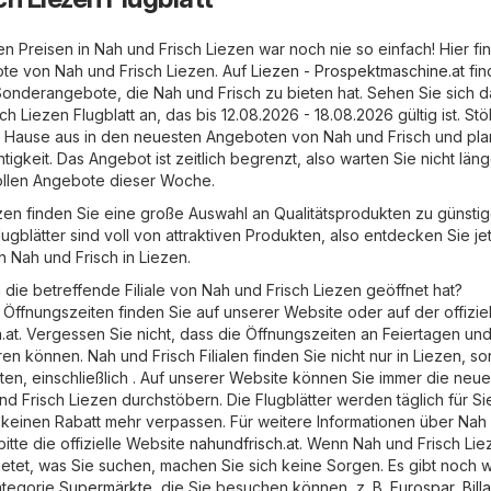
n Preisen in Nah und Frisch Liezen war noch nie so einfach! Hier fi
te von Nah und Frisch Liezen. Auf
Liezen - Prospektmaschine.at
fin
onderangebote, die Nah und Frisch zu bieten hat. Sehen Sie sich d
h Liezen Flugblatt an, das bis 12.08.2026 - 18.08.2026 gültig ist. St
Hause aus in den neuesten Angeboten von Nah und Frisch und pla
htigkeit. Das Angebot ist zeitlich begrenzt, also warten Sie nicht län
 tollen Angebote dieser Woche.
ezen finden Sie eine große Auswahl an Qualitätsprodukten zu günsti
lugblätter sind voll von attraktiven Produkten, also entdecken Sie je
Nah und Frisch in Liezen.
 die betreffende Filiale von Nah und Frisch Liezen geöffnet hat?
Öffnungszeiten finden Sie auf unserer Website oder auf der offizie
.at
. Vergessen Sie nicht, dass die Öffnungszeiten an Feiertagen un
n können. Nah und Frisch Filialen finden Sie nicht nur in Liezen, s
ten, einschließlich . Auf unserer Website können Sie immer die neu
d Frisch Liezen durchstöbern. Die Flugblätter werden täglich für Si
ie keinen Rabatt mehr verpassen. Für weitere Informationen über Nah
itte die offizielle Website
nahundfrisch.at
. Wenn Nah und Frisch Lie
ietet, was Sie suchen, machen Sie sich keine Sorgen. Es gibt noch 
ategorie
Supermärkte
, die Sie besuchen können, z. B.
Eurospar
,
Bill