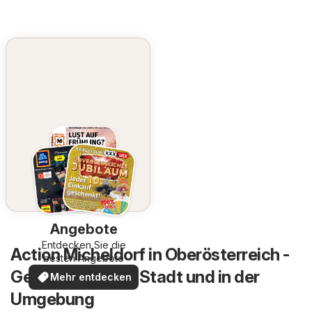
Angebote
Entdecken Sie die
Action Micheldorf in Oberösterreich -
besten Angebote
Geschäfte in der Stadt und in der
Mehr entdecken
Umgebung