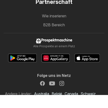
Partnerschaft
Wie inserieren
B2B Bereich
Prospektmaschine
Alle Prospekte an einem Platz
Folge uns im Netz
Andere Länder:
Australia
België
Canada
Schweiz
Deutschland
Danmark
Suomi
France
Great Britain
Italia
Lietuva
Nederland
Norge
Sverige
South Africa