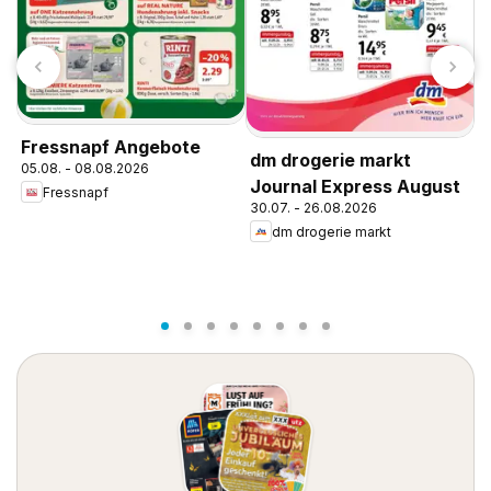
Fressnapf Angebote
dm drogerie markt
d
05.08. - 08.08.2026
Journal Express August
J
Fressnapf
30.07. - 26.08.2026
0
dm drogerie markt