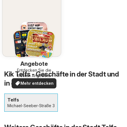
Angebote
Entdecken Sie die
Kik Telfs - Geschäfte in der Stadt und
besten Angebote
in der Umgebung
Mehr entdecken
Telfs
Michael-Seeber-Straße 3