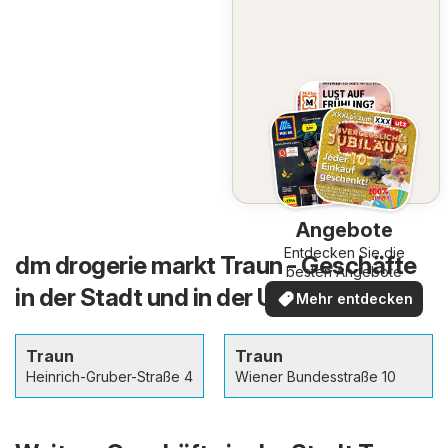
Angebote
Entdecken Sie die
dm drogerie markt Traun - Geschäfte
besten Angebote
in der Stadt und in der Umgebung
Mehr entdecken
Traun
Traun
Heinrich-Gruber-Straße 4
Wiener Bundesstraße 10