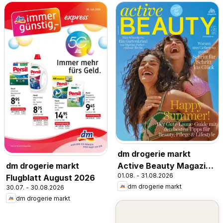
dm drogerie markt
Active Beauty Magazin
dm drogerie markt
01.08. - 31.08.2026
07,08/2026
Flugblatt August 2026
dm drogerie markt
30.07. - 30.08.2026
dm drogerie markt