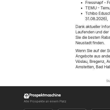
Fressnapf - F
TEMU - Temu h
Tchibo Edusc
31.08.2026)
,
Dank aktueller Inf
Laufenden und der E
Sie die besten Rab
Neustadt finden.
Wenn Sie auf der S
Angebote aus ande
Vöslau
,
Bregenz
,
An
Amstetten
,
Bad Hal
St
Prospektmaschine
Alle Prospekte an einem Platz