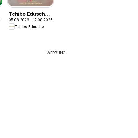
Tchibo Eduscho
05.08.2026 - 12.08.2026
26
Tchibo Magazin
Tchibo Eduscho
WERBUNG