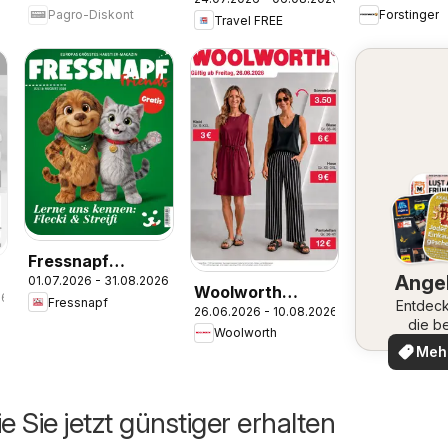
Flugblatt
Pagro-Diskont
Forstinger
Travel FREE
Fressnapf
Ange
01.07.2026 - 31.08.2026
Friends 07,08/26
Woolworth
26
Fressnapf
Entdeck
26.06.2026 - 10.08.2026
Flugblatt
die b
Woolworth
Ange
Meh
ent
e Sie jetzt günstiger erhalten