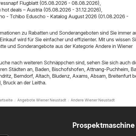
ressnapf Flugblatt (05.08.2026 - 08.08.2026)
,
ot deals – Austria (05.08.2026 - 31.12.2026)
,
ho - Tchibo Eduscho - Katalog August 2026 (01.08.2026 -
ormationen zu Rabatten und Sonderangeboten sind Sie immer 
inkauf wird für Sie einfacher und effizienter. Mit uns wissen S
atte und Sonderangebote aus der Kategorie Andere in Wiener
uche nach weiteren Schnäppchen sind, sehen Sie sich auch di
ren Städten an,
Baden
,
Bischofshofen
,
Attnang-Puchheim
,
B
dritz
,
Berndorf
,
Altach
,
Bludenz
,
Axams
,
Absam
,
Breitenfurt 
l
,
Bruck an der Leitha
.
artseite
Angebote Wiener Neustadt
Andere Wiener Neustadt
Prospektmaschine