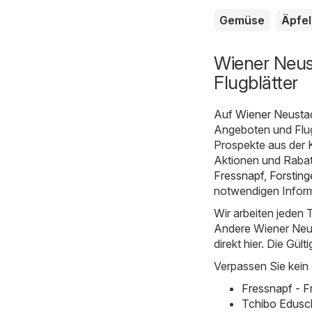
Gemüse
Äpfel
Wiener Neus
Flugblätter
Auf
Wiener Neustad
Angeboten und Flug
Prospekte aus der 
Aktionen und Rabatt
Fressnapf
,
Forsting
notwendigen Inform
Wir arbeiten jeden T
Andere Wiener Neust
direkt hier. Die Gült
Verpassen Sie kein
Fressnapf - 
Tchibo Edusc