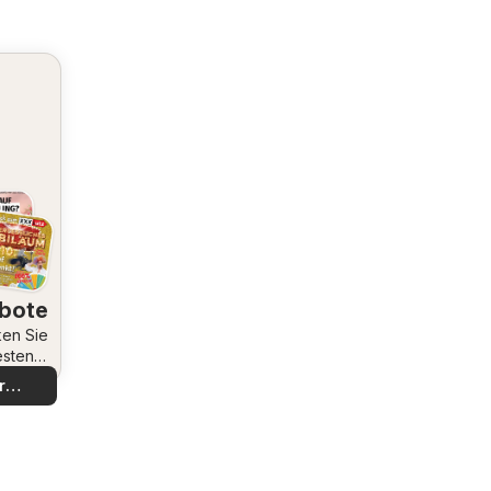
bote
en Sie
esten
bote
r
decken