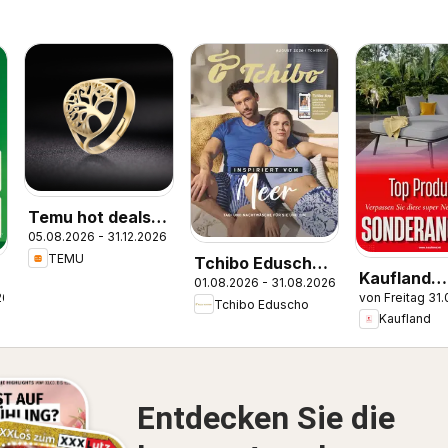
Temu hot deals –
05.08.2026 - 31.12.2026
Austria
TEMU
Tchibo Eduscho -
Kaufland
01.08.2026 - 31.08.2026
Katalog August
26
von Freitag 31
Flugblatt
Tchibo Eduscho
2026
Kaufland
Entdecken Sie die