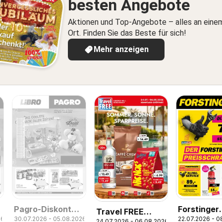
besten Angebote
Aktionen und Top-Angebote – alles an eine
Ort. Finden Sie das Beste für sich!
Mehr anzeigen
Pagro-Diskont
Forstinger
Travel FREE
26
30.07.2026 - 05.08.2026
22.07.2026 - 0
Flugblatt
Flugblatt
24.07.2026 - 06.08.2026