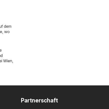
auf dem
ie, wo
e
ad
bei Wien
,
Partnerschaft