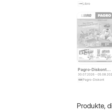
Libro
Pagro-Diskont
30.07.2026 - 05.08.20
Aktuelle
Pagro-Diskont
Angebote
Produkte, di