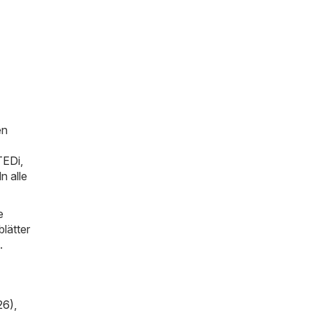
en
TEDi
,
n alle
e
lätter
.
26)
,