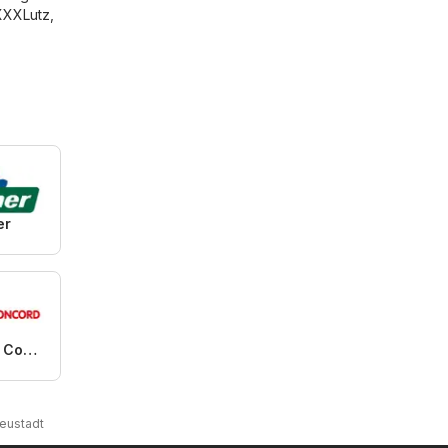
XXXLutz
,
er
Matratzen Concord
eustadt