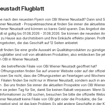
eustadt Flugblatt
he nach den neuesten Flyern von OBI Wiener Neustadt? Dann sind Si
ner Neustadt - Prospektmaschine.at
finden Sie immer die aktuellste
 Wiener Neustadt und können so bares Geld sparen. Das Angebot d
dt ist gültig bis 01.08.2026 - 31.08.2026. Sie können die neuesten 
u Hause aus durchstöbern und Ihre Einkäufe effektiv planen. Profi
geboten, die das Geschäft auf 12 Seiten anbietet.
dt finden Sie eine große Auswahl an Qualitätsprodukten zu günstig
lugblätter sind voll von attraktiven Produkten, also entdecken Sie je
 OBI in Wiener Neustadt.
 die betreffende Filiale von OBI Wiener Neustadt geöffnet hat?
Öffnungszeiten finden Sie auf unserer Website oder auf der offizie
essen Sie nicht, dass die Öffnungszeiten an Feiertagen und Woche
 Filialen finden Sie nicht nur in Wiener Neustadt, sondern auch in a
ch . Bei uns finden Sie immer die aktuellen Prospekte von OBI Wiene
n sie jeden Tag für Sie, damit Sie keinen Rabatt verpassen. Wenn S
Informationen zu OBI suchen, besuchen Sie bitte die offizielle Webs
ener Neustadt keine Filiale von OBI gibt oder die Produkte, die Sie
ngebot sind, ist das kein Problem. Es gibt andere Geschäfte in der 