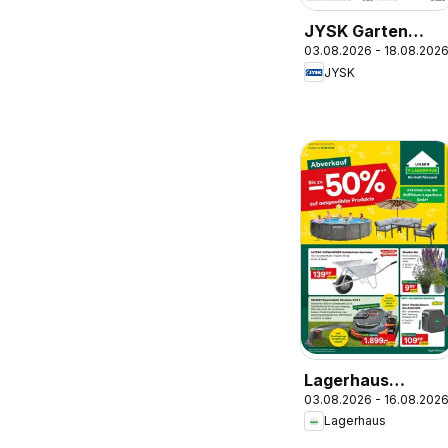
JYSK Garten
03.08.2026 - 18.08.202
Abverkauf Spare
JYSK
Bis Zu 60%
Lagerhaus
03.08.2026 - 16.08.202
Wochen
Lagerhaus
Angebote