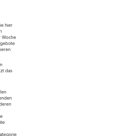
e hier
n
er Woche
Angebote
tieren
en
tzt das
llen
nenden
nderen
r
ie
ite
Kategorie