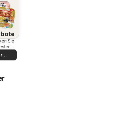
bote
ken Sie
esten
bote
r
decken
er