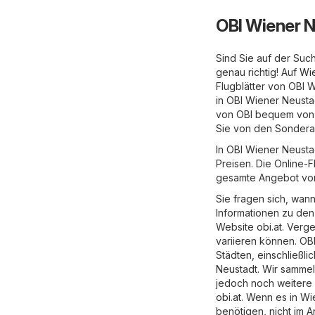
OBI Wiener N
Sind Sie auf der Suc
genau richtig! Auf
Wie
Flugblätter von OBI
in OBI Wiener Neusta
von OBI bequem von z
Sie von den Sonderan
In OBI Wiener Neusta
Preisen. Die Online-F
gesamte Angebot von
Sie fragen sich, wann
Informationen zu den 
Website
obi.at
. Verg
variieren können. OBI
Städten, einschließli
Neustadt. Wir sammel
jedoch noch weitere 
obi.at
. Wenn es in Wi
benötigen, nicht im A