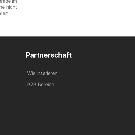
erade im
he nicht
e an.
Partnerschaft
Wie inserieren
B2B Bereich