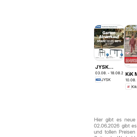
JYSK
03.08. - 18.08.2026
KiK 
Garten
JYSK
10.08.
Spaß
Abverkauf
Ki
Schu
Spare Bis
Zu 60%
Hier gibt es neu
02.06.2026 gibt e
und tollen Preisen