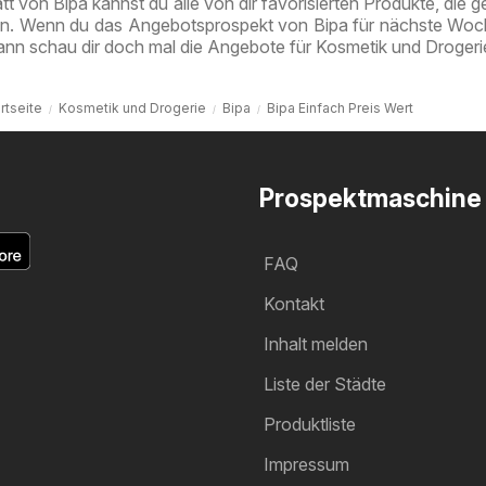
tt von Bipa kannst du alle von dir favorisierten Produkte, die g
en. Wenn du das Angebotsprospekt von Bipa für nächste Woc
ann schau dir doch mal die Angebote für Kosmetik und Drogeri
rtseite
Kosmetik und Drogerie
Bipa
Bipa Einfach Preis Wert
Prospektmaschine
FAQ
Kontakt
Inhalt melden
Liste der Städte
Produktliste
Impressum