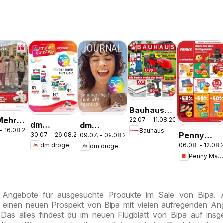
Bauhaus
Mehr
22.07. - 11.08.2026
Pasching,
dm
dm
 - 16.08.2026
Bauhaus
 in der
Wels,
Penny
30.07. - 26.08.2026
09.07. - 09.08.2026
drogerie
drogerie
k
le
Steyr
dm drogerie markt
06.08. - 12.08
dm drogerie markt
Markt Die
markt
markt
Penny Markt
ganze
Journal
Journal
Woche
Express
Juli 2026
sparen
August
e Angebote für ausgesuchte Produkte im Sale von Bipa.
s einen neuen Prospekt von Bipa mit vielen aufregenden A
 Das alles findest du im neuen Flugblatt von Bipa auf ins