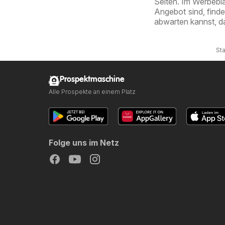
Seiten. Im Werbebla
Angebot sind, find
abwarten kannst, d
Sta
Prospektmaschine
Alle Prospekte an einem Platz
Folge uns im Netz