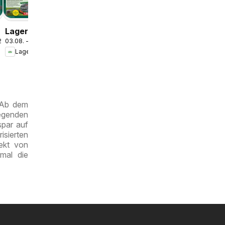
Lagerhaus
.2026
03.08. - 16.08.2026
Wochen
Lagerhaus
Angebote
. Ab dem
egenden
spar auf
isierten
ekt von
mal die