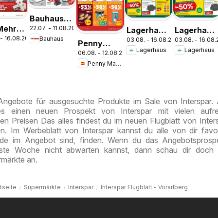
Bauhaus
Mehr
22.07. - 11.08.2026
Lagerhaus
Lagerhaus
Pasching,
 - 16.08.2026
Bauhaus
 in der
03.08. - 16.08.2026
03.08. - 16.08
Wochen
Wochen
Wels,
Penny
k
Lagerhaus
Lagerhaus
le
Angebote
Angebote
Steyr
06.08. - 12.08.2026
Markt Die
Penny Markt
ganze
Woche
sparen
 Angebote für ausgesuchte Produkte im Sale von Interspar
es einen neuen Prospekt von Interspar mit vielen aufr
en Preisen Das alles findest du im neuen Flugblatt von Inter
n. Im Werbeblatt von Interspar kannst du alle von dir favor
ade im Angebot sind, finden. Wenn du das Angebotsprosp
hste Woche nicht abwarten kannst, dann schau dir doch 
märkte an.
tseite
Supermärkte
Interspar
Interspar Flugblatt - Vorarlberg