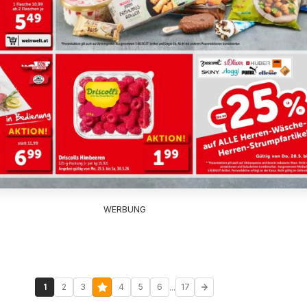
WERBUNG
...
1
2
3
4
5
6
17