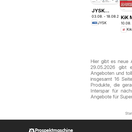
JYSK
03.08. - 18.08.2026
KiK 
Garten
JYSK
10.08.
Spaß
Abverkauf
Ki
Schu
Spare Bis
Zu 60%
Hier gibt es neue
29.05.2026 gibt 
Angeboten und toll
insgesamt 16 Seite
Produkte, die ger
Interspar für näc
Angebote für Super
Star
Prospektmaschine