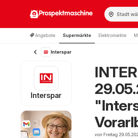
Prospektmaschine
Angebote
Supermärkte
Elektromärkte
M
Interspar
INTER
29.05
Interspar
"Inter
Vorarl
von Freitag 29.05.20