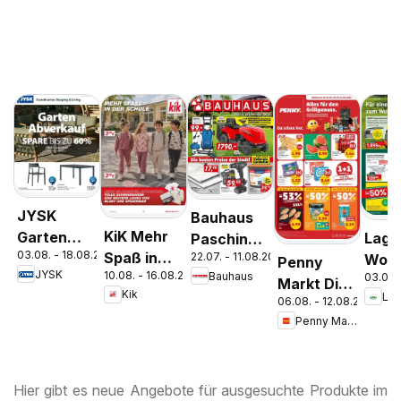
JYSK
Bauhaus
KiK Mehr
Garten
Lage
Pasching,
03.08. - 18.08.2026
Spaß in
22.07. - 11.08.2026
Abverkauf
Woc
Wels,
Penny
JYSK
10.08. - 16.08.2026
Bauhaus
der Schule
03.08.
Spare Bis
Ange
Steyr
Markt Die
Kik
Lag
Zu 60%
06.08. - 12.08.2026
ganze
Penny Markt
Woche
sparen
Hier gibt es neue Angebote für ausgesuchte Produkte im