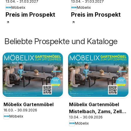
13.04. - 31.03.2027
13.04. - 31.03.2027
Möbelix
Möbelix
Preis im Prospekt
Preis im Prospekt
Beliebte Prospekte und Kataloge
Möbelix Gartenmöbel
Möbelix Gartenmöbel
16.03. - 30.09.2026
Mistelbach, Zams, Zell
Möbelix
13.04. - 30.09.2026
Am See
Möbelix