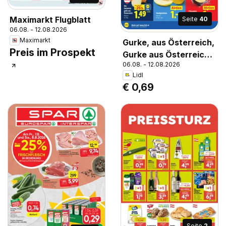
Maximarkt Flugblatt
Seite
40
06.08. - 12.08.2026
Maximarkt
Gurke, aus Österreich,
Preis im Prospekt
Gurke aus Österreich,
06.08. - 12.08.2026
Klasse I, Je Stk.; Lose
Lidl
€ 0,69
Seite
2