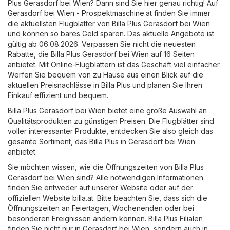
Plus Gerasdorf bei Wien? Dann sind Sie hier genau richtig! Auf
Gerasdorf bei Wien - Prospektmaschine.at
finden Sie immer
die aktuellsten Flugblätter von Billa Plus Gerasdorf bei Wien
und können so bares Geld sparen. Das aktuelle Angebote ist
gültig ab 06.08.2026. Verpassen Sie nicht die neuesten
Rabatte, die Billa Plus Gerasdorf bei Wien auf 16 Seiten
anbietet. Mit Online-Flugblättern ist das Geschäft viel einfacher.
Werfen Sie bequem von zu Hause aus einen Blick auf die
aktuellen Preisnachlässe in Billa Plus und planen Sie Ihren
Einkauf effizient und bequem.
Billa Plus Gerasdorf bei Wien bietet eine große Auswahl an
Qualitätsprodukten zu günstigen Preisen. Die Flugblätter sind
voller interessanter Produkte, entdecken Sie also gleich das
gesamte Sortiment, das Billa Plus in Gerasdorf bei Wien
anbietet.
Sie möchten wissen, wie die Öffnungszeiten von Billa Plus
Gerasdorf bei Wien sind? Alle notwendigen Informationen
finden Sie entweder auf unserer Website oder auf der
offiziellen Website
billa.at
. Bitte beachten Sie, dass sich die
Öffnungszeiten an Feiertagen, Wochenenden oder bei
besonderen Ereignissen ändern können. Billa Plus Filialen
finden Sie nicht nur in Gerasdorf bei Wien, sondern auch in