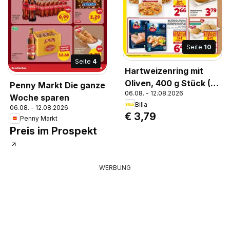
Seite
10
Seite
4
Hartweizenring mit
Oliven, 400 g Stück (1
Penny Markt Die ganze
06.08. - 12.08.2026
kg 9.48)
Woche sparen
Billa
06.08. - 12.08.2026
€ 3,79
Penny Markt
Preis im Prospekt
WERBUNG