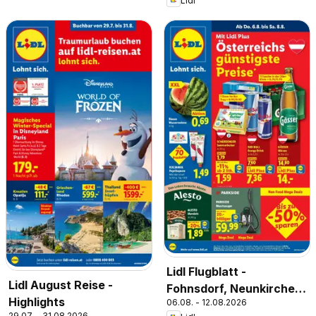
Lidl
Lidl Flugblatt -
Lidl August Reise -
Fohnsdorf, Neunkirchen,
Highlights
06.08. - 12.08.2026
Graz
29.07. - 31.08.2026