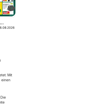
16.08.2026
s
tet. Mit
s einen
 Die
mte