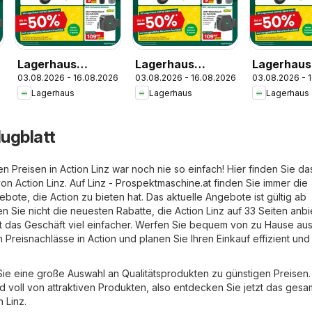
Lagerhaus
Lagerhaus
Lagerhaus
6
03.08.2026 - 16.08.2026
03.08.2026 - 16.08.2026
03.08.2026 - 
Wochen
Wochen
Wochen
Lagerhaus
Lagerhaus
Lagerhaus
Angebote
Angebote
Angebote
lugblatt
n Preisen in Action Linz war noch nie so einfach! Hier finden Sie da
on Action Linz. Auf
Linz - Prospektmaschine.at
finden Sie immer die
ote, die Action zu bieten hat. Das aktuelle Angebote ist gültig ab
 Sie nicht die neuesten Rabatte, die Action Linz auf 33 Seiten anbie
ist das Geschäft viel einfacher. Werfen Sie bequem von zu Hause au
en Preisnachlässe in Action und planen Sie Ihren Einkauf effizient und
 Sie eine große Auswahl an Qualitätsprodukten zu günstigen Preisen.
nd voll von attraktiven Produkten, also entdecken Sie jetzt das gesa
 Linz.