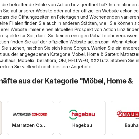
 die betreffende Filiale von Action Linz geöffnet hat? Informationen
n Sie auf unserer Website oder auf der offiziellen Website
action.c
 dass die Öffnungszeiten an Feiertagen und Wochenenden variieren
ine Filialen finden Sie auch in anderen Städten, wie . Sie können si
serer Website immer einen aktuellen Prospekt von Action Linz finden
ospekte für Sie, damit Sie keinen einzigen Rabatt mehr verpassen.
tion finden Sie auf der offiziellen Website
action.com
. Wenn Action 
 Sie suchen, machen Sie sich keine Sorgen. Wählen Sie ein andere
adt aus der angegebenen Kategorie
Möbel, Home & Garten
:
Matratze
Bauhaus
,
Möbelix
,
bellaflora
,
OBI
,
HELLWEG
,
XXXLutz
. Stöbern Sie i
decken Sie vielleicht noch bessere Angebote.
äfte aus der Kategorie "Möbel, Home &
Matratzen Concord
Hagebau
Bauha