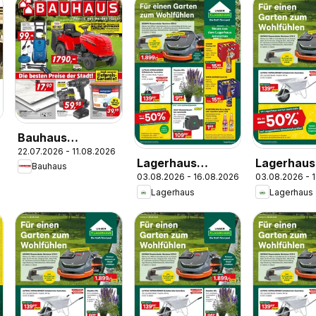
Bauhaus
6
22.07.2026 - 11.08.2026
Pasching, Wels,
Lagerhaus
Lagerhaus
Bauhaus
Steyr
03.08.2026 - 16.08.2026
03.08.2026 - 
Wochen
Wochen
Lagerhaus
Lagerhaus
Angebote
Angebote