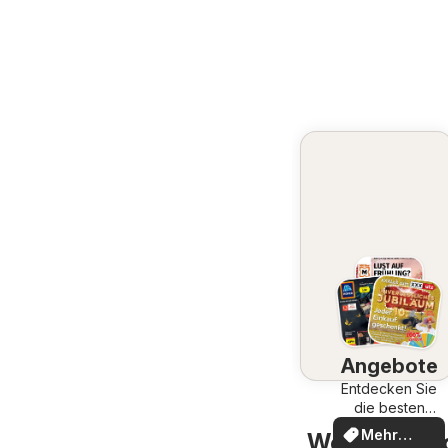
Angebote
Entdecken Sie
die besten
Angebote
Mehr
Weitere Gesc