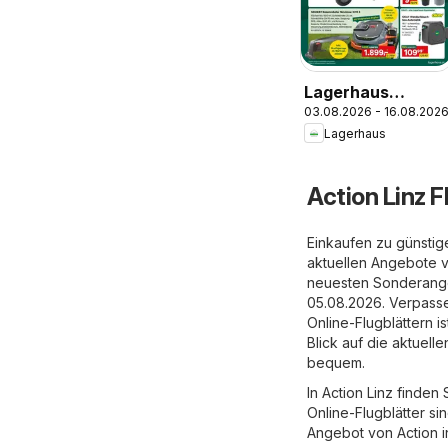
Lagerhaus
03.08.2026 - 16.08.202
Wochen
Lagerhaus
Angebote
Action Linz F
Einkaufen zu günstige
aktuellen Angebote v
neuesten Sonderangeb
05.08.2026. Verpassen
Online-Flugblättern 
Blick auf die aktuell
bequem.
In Action Linz finden
Online-Flugblätter si
Angebot von Action in