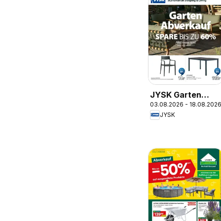
JYSK Garten
03.08.2026 - 18.08.202
Abverkauf Spare
JYSK
Bis Zu 60%