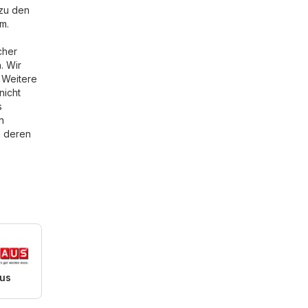
 zu den
om
.
cher
. Wir
 Weitere
nicht
s
n
n deren
us