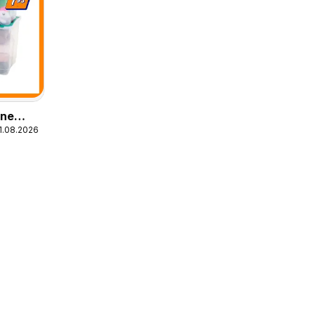
ine
11.08.2026
oße