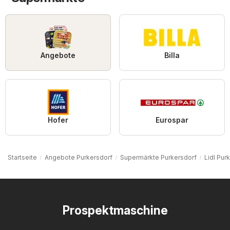
Angebote
Billa
Hofer
Eurospar
Startseite
Angebote Purkersdorf
Supermärkte Purkersdorf
Lidl Pur
Prospektmaschine