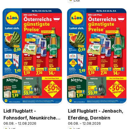
Lidl
Lidl Flugblatt -
Lidl Flugblatt - Jenbach,
Fohnsdorf, Neunkirchen,
Eferding, Dornbirn
06.08. - 12.08.2026
06.08. - 12.08.2026
Graz